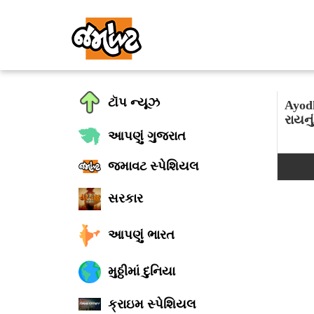
ટૉપ ન્યૂઝ
Ayod
રાયનું
આપણું ગુજરાત
જમાવટ સ્પેશિયલ
સરકાર
આપણું ભારત
મુઠ્ઠીમાં દુનિયા
ક્રાઇમ સ્પેશિયલ