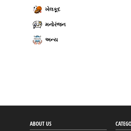
ખેલકૂદ
મનોરંજન
અન્ય
ABOUT US
CATEGO