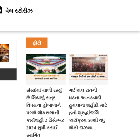
વેબ સ્ટોરીઝ
ફોટો
સંસદમાં ચાલી રહ્યું
ગઈકાલ રાતની
છે શિયાળું સત્ર,
ઘટના આતંકવાદી
વિપક્ષના હોબાળાને
હુમલાના શહીદો માટે
પગલે લોકસભાની
હતો શ્રદ્ધાંજલિ
કાર્યવાહી 2 ડિસેમ્બર
કાર્યક્રમ 50થી વધુ
2024 સુધી કરાઈ
લોકો દાઝયા...
સ્થગિત