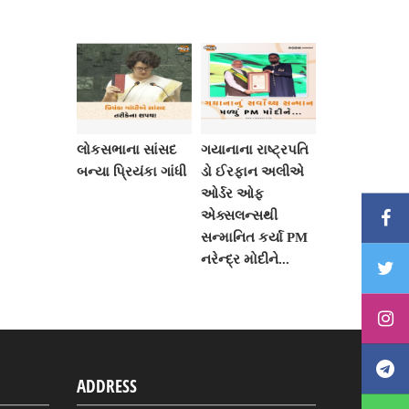
લોકસભાના સાંસદ
ગયાનાના રાષ્ટ્રપતિ
બન્યા પ્રિયંકા ગાંધી
ડો ઈરફાન અલીએ
ઓર્ડર ઓફ
એક્સલન્સથી
સન્માનિત કર્યા PM
નરેન્દ્ર મોદીને...
ADDRESS