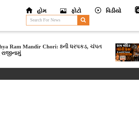
હોમ
ફોટો
વિડીયો
hya Ram Mandir Chori: 8ની ધરપકડ, ચંપત
 રાજીનામું