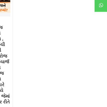
ાજ
મ
 ,
ગચી
ી
 રોજ
ચાર્જ
થ
ોજ
ા
ારે
યે
જેમાં
 રીતે