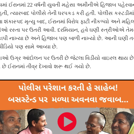
વમાં ઈરાનમાં 22 વર્ષની યુવતી મહેસા અમીનીએ હિજાબ પહેરવા
હતી, ત્યારબાદ પોલીસે તેની ધરપકડ કરી હતી. પોલીસ કસ્ટડીમાં
ા શંકાસ્પદ મૃત્યુ બાદ, ઈરાનમાં વિરોધ ફાટી નીકળ્યો અને મહિલ
ધીઓ રસ્તા પર ઉતરી આવી. દરમિયાન, હવે ઘણી સ્ત્રીઓએ તેમ
કાપી નાખ્યા છે અને હિજાબ પણ બાળી નાખ્યો છે. આની ઘણી ત
વીડિયો પણ સામે આવ્યા છે.
ાઓ ઉગ્ર આંદોલન પર ઉતરી છે જેટલા વિડીયો વાઇરલ થાય છે
 છે ઈરાનમાં તીવ્ર દેખાવો શરૂ થઈ ગયો છે.