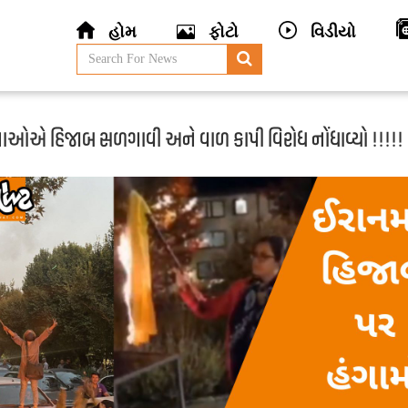
હોમ
ફોટો
વિડીયો
ાઓએ હિજાબ સળગાવી અને વાળ કાપી વિરોધ નોંધાવ્યો !!!!!