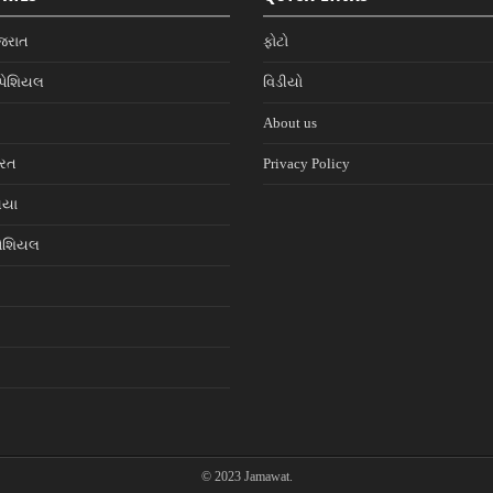
જરાત
ફોટો
પેશિયલ
વિડીયો
About us
ારત
Privacy Policy
નિયા
પેશિયલ
© 2023 Jamawat.