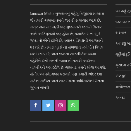
આપણું ગુ
Jamawat Media ગુજરાતનું પહેલું ડિજીટલ માધ્યમ
જે તમારી ભાષામાં તમને જરૂરી સમાચાર આપે છે,
જમાવટ સ્
માત્ર સમાચાર નહીં પણ ગુજરાતને જરૂરી વિચાર
સરકાર
અને અભિપ્રાયો પણ હોય છે, ક્યારેક સત્તા સુઈ
જાય તો એને ઢંઢોળે છે, ક્યારેક વિપક્ષની આળસને
આપણું ભ
પડકારે છે, તમારા પ્રશ્નો ના સંભળાય ત્યાં પોતે વિપક્ષ
બની જાય છે, અને જનતા રાજનીતિક ચશ્મા
મુઠ્ઠીમાં દુ
પહેરીને દંભી બનતી જાય તો તમારી અંદરના
ક્રાઇમ સ્
નાગરીકને પણ ઢંઢોળે છે, જમાવટ તમને મોજ આપશે,
સંતોષ આપશે, મજા કરાવશે પણ તમારી અંદર દેશ
ખેલકૂદ
માટેના કર્તવ્ય અને નાગરીકના અધિકારોની ચેતના
મનોરંજન
જીવંત રાખશે
અન્ય