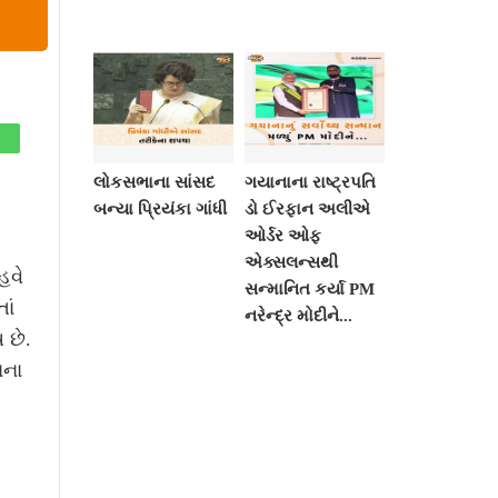
લોકસભાના સાંસદ
ગયાનાના રાષ્ટ્રપતિ
બન્યા પ્રિયંકા ગાંધી
ડો ઈરફાન અલીએ
ઓર્ડર ઓફ
એક્સલન્સથી
હવે
સન્માનિત કર્યા PM
ાં
નરેન્દ્ર મોદીને...
 છે.
ાના