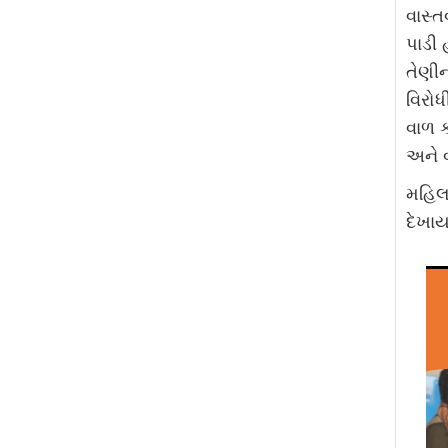
વાસ્ત
પાડી 
તેણીન
વિરો
વાળ 
અને 
મહિલ
દેખાય