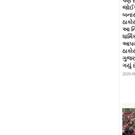
પણ દર
જોઈએ
બનાસ
ઠાકોર
આ નિ
ધાર્મ
આપવામ
ઠાકો
ગુજર
ગયું છ
2026-0