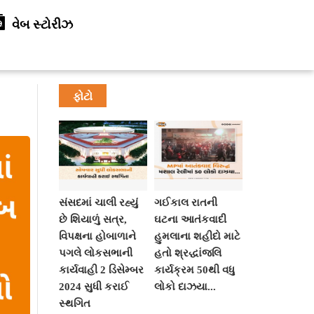
વેબ સ્ટોરીઝ
ફોટો
સંસદમાં ચાલી રહ્યું
ગઈકાલ રાતની
છે શિયાળું સત્ર,
ઘટના આતંકવાદી
વિપક્ષના હોબાળાને
હુમલાના શહીદો માટે
પગલે લોકસભાની
હતો શ્રદ્ધાંજલિ
કાર્યવાહી 2 ડિસેમ્બર
કાર્યક્રમ 50થી વધુ
2024 સુધી કરાઈ
લોકો દાઝયા...
સ્થગિત