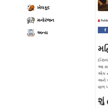
ખેલકૂદ
મનોરંજન
Publi
અન્ય
મહ
ઈરાનમ
આ મા
એક યુ
અને 
વાળ પ
શુ