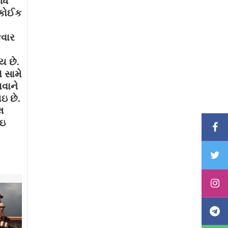
ધે
. કોઈક
કવાર
ય છે.
 સામે
ાવાને
ઇ છે.
લ
થઇ