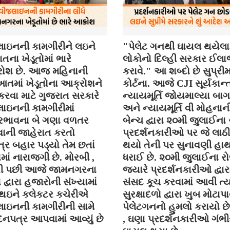
ાઇનની કામગીરીને લઇને
"પેલેટ ગનથી ઘાયલ થયેલા
તના ખેડૂતોમાં ભારે
લોકોનો દિલ્હી સરકાર ઈલ
ોશ છે. આજ મહિનાની
કરાવે." આ શબ્દો છે સુપ્રી
તમાં ખેડૂતોના આક્રોશને
કોર્ટના. આજે CJI સૂર્યકાન્ત
કરવા માટે ગુજરાત સરકારે
ન્યાયમૂર્તિ જોયમાલ્યા બા
ાઇનની કામગીરીમાં
અને ન્યાયમૂર્તિ વી મોહનાન
ભાવના બે ગણા વળતર
બેન્ચ દ્વારા ૨૦મી જુલાઈના
ની જાહેરાત કરતો
પ્રદર્શનકારીઓ પર જે લાઠી
્ર બહાર પડ્યો તેમ છતાં
થયો તેની પર સુનાવણી હા
ોમાં નારાજગી છે. મોરબી ,
ધરાઈ છે. ૨૦મી જુલાઈના ર
ી પછી આજે જામનગરના
જયારે પ્રદર્શનકારીઓ દ્વાર
ો દ્વારા હજારોની સંખ્યામાં
સંસદ કૂચ કરવામાં આવી ત્ય
 થઇને કલેકટર કચેરીએ
સુરક્ષાદળો દ્વારા ખુબ મોટાપા
ાઇનની કામગીરીની સામે
પેલેટગનનો હુમલો કરાયો છે 
નપત્ર આપવામાં આવ્યું છે
, ઘણા પ્રદર્શનકારીઓ ગંભીર