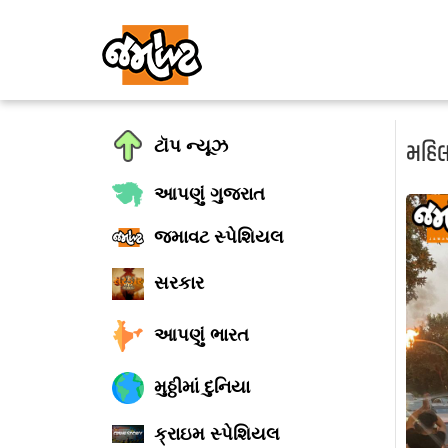
ટૉપ ન્યૂઝ
મહિલ
આપણું ગુજરાત
જમાવટ સ્પેશિયલ
સરકાર
આપણું ભારત
મુઠ્ઠીમાં દુનિયા
ક્રાઇમ સ્પેશિયલ