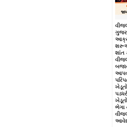
વીજલ
ગુજરા
આક્ર
શરૂઆ
શાંત 
વીજલ
બજાર
આપવા
પરિપત
ખેડૂત
પડધર
ખેડૂત
ભેગા
વીજલ
આવેદ