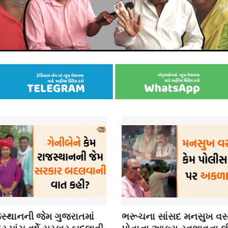
સ્થાનની જેમ ગુજરાતમાં
ભરૂચના સાંસદ મનસુખ વસ