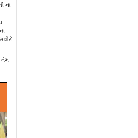
ની ના
ા
ના
સવીરો
 તેમ