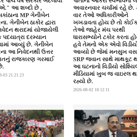
 પાંચ વર્ષે સરકાર બદલાવી
પોતાના આકરા સ્વભાવના લી
." આ શબ્દો છે ,
અવારનવાર ચર્ચામાં રહે છે
કાંઠાના MP ગેનીબેન
વાર તેઓ અધિકારીઓને
ના. ગેનીબેન ઠાકોર દ્વારા
ખખડાવતા હોય છે તો કોઈ
વેદન થરાદમાં યોજાયેલી
તેઓ જાહેર મંચ પરથી
િક પદયાત્રા દરમ્યાન
ધારાસભ્યોને ટકોર કરતા હો
ાં આવ્યું છે. ગેનીબેન
હવે તેમનો એક એવો વિડીયો
રના આ નિવેદનથી ઉત્તર
આવ્યો છે જેમાં મનસુખ વસ
ાતનું રાજકારણ ગરમાઈ
SRP જવાન સાથે માથકૂટ થ
ે.
આ ઘટનાનો વિડીયો સોશ્યિ
મીડિયામાં ખુબ જ વાઇરલ 
8-03 21:21:23
રહ્યો છે.
2026-08-02 18:12:11