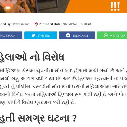
shed By :
Published Date :
Payal rathod
2022-09-20 16:50:48
FACEBOOK
TWITTER
TELEGRAM
WHATSAPP
િલાઓ નો વિરોધ
ાં હિજાબ કેસમાં યુવતીના મોત બાદ હંગામો મચી ગયો છે અને 
મલો બહુ આગળ વધી ગયો છે. અગાઉ હિજબ પહેરવાની ના પડત
વતીનું પોલીસ કસ્ટડીમાં મોત થતાં ઈરાની મહિલાઓમાં ભારે રોષ
આનો વિરોધ કરતાં મહિલાઓ હિજાબ સળગાવી રહી છે અને પોત
ણ કાપીને વિરોધ પ્રદર્શન કરી રહી છે.
ં હતી સમગ્ર ઘટના ?