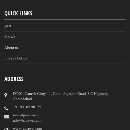
QUICK LINKS
ફોટો
વિડીયો
About us
Privacy Policy
ADDRESS
D/201, Ganesh Glory 11, Gota - Jagatpur Road, S.G.Highway,
Ahmedabad
‎+91 93165 98175
info@jamawat.com
ads@jamawat.com
www.jamawat.com