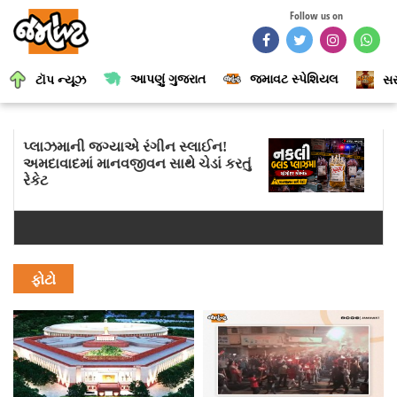
Follow us on
આપણું ગુજરાત
જમાવટ સ્પેશિયલ
ટૉપ ન્યૂઝ
સર
પ્લાઝમાની જગ્યાએ રંગીન સ્લાઈન!
અમદાવાદમાં માનવજીવન સાથે ચેડાં કરતું
રેકેટ
ફોટો