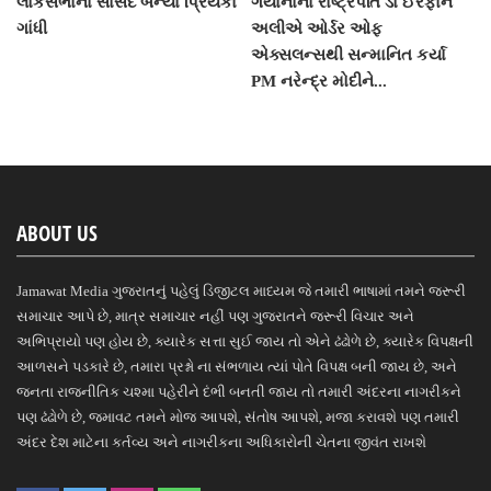
લોકસભાના સાંસદ બન્યા પ્રિયંકા
ગયાનાના રાષ્ટ્રપતિ ડો ઈરફાન
ગાંધી
અલીએ ઓર્ડર ઓફ
એક્સલન્સથી સન્માનિત કર્યા
PM નરેન્દ્ર મોદીને...
ABOUT US
Jamawat Media ગુજરાતનું પહેલું ડિજીટલ માધ્યમ જે તમારી ભાષામાં તમને જરૂરી
સમાચાર આપે છે, માત્ર સમાચાર નહીં પણ ગુજરાતને જરૂરી વિચાર અને
અભિપ્રાયો પણ હોય છે, ક્યારેક સત્તા સુઈ જાય તો એને ઢંઢોળે છે, ક્યારેક વિપક્ષની
આળસને પડકારે છે, તમારા પ્રશ્નો ના સંભળાય ત્યાં પોતે વિપક્ષ બની જાય છે, અને
જનતા રાજનીતિક ચશ્મા પહેરીને દંભી બનતી જાય તો તમારી અંદરના નાગરીકને
પણ ઢંઢોળે છે, જમાવટ તમને મોજ આપશે, સંતોષ આપશે, મજા કરાવશે પણ તમારી
અંદર દેશ માટેના કર્તવ્ય અને નાગરીકના અધિકારોની ચેતના જીવંત રાખશે