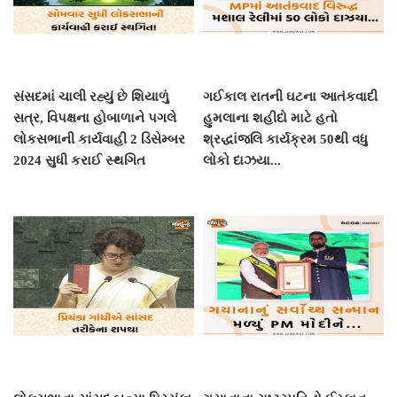
સંસદમાં ચાલી રહ્યું છે શિયાળું
ગઈકાલ રાતની ઘટના આતંકવાદી
સત્ર, વિપક્ષના હોબાળાને પગલે
હુમલાના શહીદો માટે હતો
લોકસભાની કાર્યવાહી 2 ડિસેમ્બર
શ્રદ્ધાંજલિ કાર્યક્રમ 50થી વધુ
2024 સુધી કરાઈ સ્થગિત
લોકો દાઝયા...