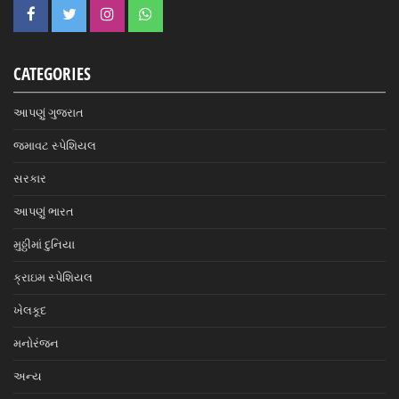
CATEGORIES
આપણું ગુજરાત
જમાવટ સ્પેશિયલ
સરકાર
આપણું ભારત
મુઠ્ઠીમાં દુનિયા
ક્રાઇમ સ્પેશિયલ
ખેલકૂદ
મનોરંજન
અન્ય