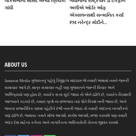
લોકસભાના સાંસદ બન્યા પ્રિયંકા
ગયાનાના રાષ્ટ્રપતિ ડો ઈરફાન
ગાંધી
અલીએ ઓર્ડર ઓફ
એક્સલન્સથી સન્માનિત કર્યા
PM નરેન્દ્ર મોદીને...
ABOUT US
Jamawat Media ગુજરાતનું પહેલું ડિજીટલ માધ્યમ જે તમારી ભાષામાં તમને જરૂરી
સમાચાર આપે છે, માત્ર સમાચાર નહીં પણ ગુજરાતને જરૂરી વિચાર અને
અભિપ્રાયો પણ હોય છે, ક્યારેક સત્તા સુઈ જાય તો એને ઢંઢોળે છે, ક્યારેક વિપક્ષની
આળસને પડકારે છે, તમારા પ્રશ્નો ના સંભળાય ત્યાં પોતે વિપક્ષ બની જાય છે, અને
જનતા રાજનીતિક ચશ્મા પહેરીને દંભી બનતી જાય તો તમારી અંદરના નાગરીકને
પણ ઢંઢોળે છે, જમાવટ તમને મોજ આપશે, સંતોષ આપશે, મજા કરાવશે પણ તમારી
અંદર દેશ માટેના કર્તવ્ય અને નાગરીકના અધિકારોની ચેતના જીવંત રાખશે