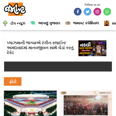
Follow us on
આપણું ગુજરાત
જમાવટ સ્પેશિયલ
ટૉપ ન્યૂઝ
સર
પ્લાઝમાની જગ્યાએ રંગીન સ્લાઈન!
અમદાવાદમાં માનવજીવન સાથે ચેડાં કરતું
રેકેટ
ફોટો