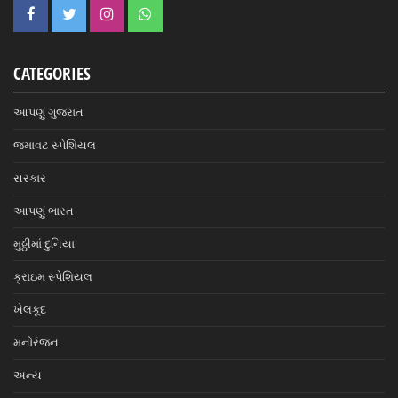
CATEGORIES
આપણું ગુજરાત
જમાવટ સ્પેશિયલ
સરકાર
આપણું ભારત
મુઠ્ઠીમાં દુનિયા
ક્રાઇમ સ્પેશિયલ
ખેલકૂદ
મનોરંજન
અન્ય