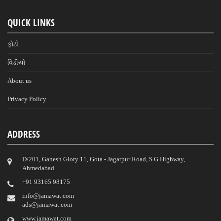
QUICK LINKS
ફોટો
વિડીયો
About us
Privacy Policy
ADDRESS
D/201, Ganesh Glory 11, Gota - Jagatpur Road, S.G.Highway,
Ahmedabad
‎+91 93165 98175
info@jamawat.com
ads@jamawat.com
www.jamawat.com