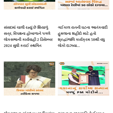
સંસદમાં ચાલી રહ્યું છે શિયાળું
ગઈકાલ રાતની ઘટના આતંકવાદી
સત્ર, વિપક્ષના હોબાળાને પગલે
હુમલાના શહીદો માટે હતો
લોકસભાની કાર્યવાહી 2 ડિસેમ્બર
શ્રદ્ધાંજલિ કાર્યક્રમ 50થી વધુ
2024 સુધી કરાઈ સ્થગિત
લોકો દાઝયા...