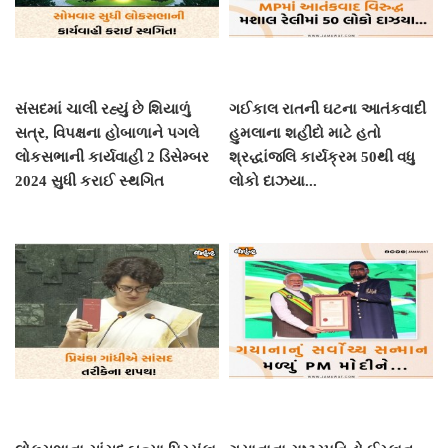
સંસદમાં ચાલી રહ્યું છે શિયાળું
ગઈકાલ રાતની ઘટના આતંકવાદી
સત્ર, વિપક્ષના હોબાળાને પગલે
હુમલાના શહીદો માટે હતો
લોકસભાની કાર્યવાહી 2 ડિસેમ્બર
શ્રદ્ધાંજલિ કાર્યક્રમ 50થી વધુ
2024 સુધી કરાઈ સ્થગિત
લોકો દાઝયા...