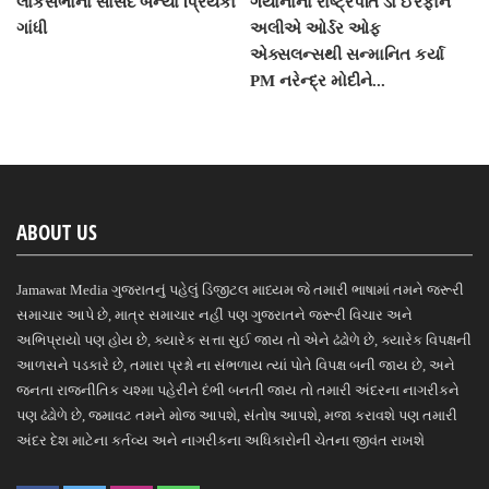
લોકસભાના સાંસદ બન્યા પ્રિયંકા
ગયાનાના રાષ્ટ્રપતિ ડો ઈરફાન
ગાંધી
અલીએ ઓર્ડર ઓફ
એક્સલન્સથી સન્માનિત કર્યા
PM નરેન્દ્ર મોદીને...
ABOUT US
Jamawat Media ગુજરાતનું પહેલું ડિજીટલ માધ્યમ જે તમારી ભાષામાં તમને જરૂરી
સમાચાર આપે છે, માત્ર સમાચાર નહીં પણ ગુજરાતને જરૂરી વિચાર અને
અભિપ્રાયો પણ હોય છે, ક્યારેક સત્તા સુઈ જાય તો એને ઢંઢોળે છે, ક્યારેક વિપક્ષની
આળસને પડકારે છે, તમારા પ્રશ્નો ના સંભળાય ત્યાં પોતે વિપક્ષ બની જાય છે, અને
જનતા રાજનીતિક ચશ્મા પહેરીને દંભી બનતી જાય તો તમારી અંદરના નાગરીકને
પણ ઢંઢોળે છે, જમાવટ તમને મોજ આપશે, સંતોષ આપશે, મજા કરાવશે પણ તમારી
અંદર દેશ માટેના કર્તવ્ય અને નાગરીકના અધિકારોની ચેતના જીવંત રાખશે