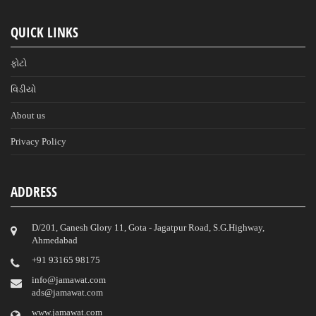
QUICK LINKS
ફોટો
વિડીયો
About us
Privacy Policy
ADDRESS
D/201, Ganesh Glory 11, Gota - Jagatpur Road, S.G.Highway,
Ahmedabad
‎+91 93165 98175
info@jamawat.com
ads@jamawat.com
www.jamawat.com