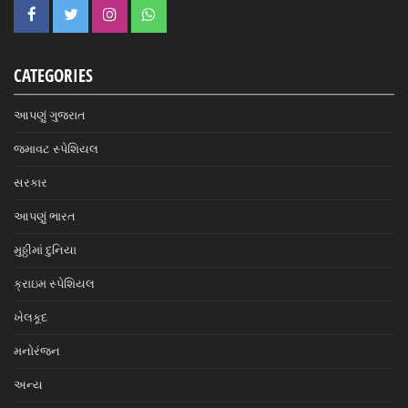
CATEGORIES
આપણું ગુજરાત
જમાવટ સ્પેશિયલ
સરકાર
આપણું ભારત
મુઠ્ઠીમાં દુનિયા
ક્રાઇમ સ્પેશિયલ
ખેલકૂદ
મનોરંજન
અન્ય