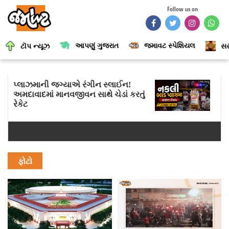
Follow us on
આપણું ગુજરાત
જમાવટ સ્પેશિયલ
ટૉપ ન્યૂઝ
સર
પ્લાઝમાની જગ્યાએ રંગીન સ્લાઈન!
અમદાવાદમાં માનવજીવન સાથે ચેડાં કરતું
રેકેટ
ફોટો