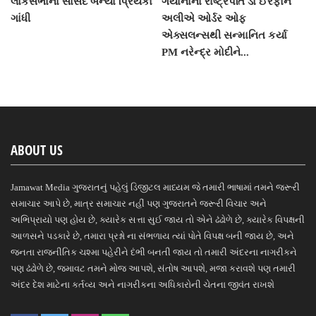
લોકસભાના સાંસદ બન્યા પ્રિયંકા
ગયાનાના રાષ્ટ્રપતિ ડો ઈરફાન
ગાંધી
અલીએ ઓર્ડર ઓફ
એક્સલન્સથી સન્માનિત કર્યા
PM નરેન્દ્ર મોદીને...
ABOUT US
Jamawat Media ગુજરાતનું પહેલું ડિજીટલ માધ્યમ જે તમારી ભાષામાં તમને જરૂરી
સમાચાર આપે છે, માત્ર સમાચાર નહીં પણ ગુજરાતને જરૂરી વિચાર અને
અભિપ્રાયો પણ હોય છે, ક્યારેક સત્તા સુઈ જાય તો એને ઢંઢોળે છે, ક્યારેક વિપક્ષની
આળસને પડકારે છે, તમારા પ્રશ્નો ના સંભળાય ત્યાં પોતે વિપક્ષ બની જાય છે, અને
જનતા રાજનીતિક ચશ્મા પહેરીને દંભી બનતી જાય તો તમારી અંદરના નાગરીકને
પણ ઢંઢોળે છે, જમાવટ તમને મોજ આપશે, સંતોષ આપશે, મજા કરાવશે પણ તમારી
અંદર દેશ માટેના કર્તવ્ય અને નાગરીકના અધિકારોની ચેતના જીવંત રાખશે