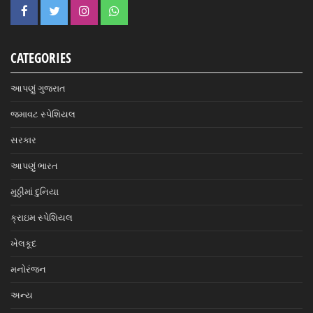
CATEGORIES
આપણું ગુજરાત
જમાવટ સ્પેશિયલ
સરકાર
આપણું ભારત
મુઠ્ઠીમાં દુનિયા
ક્રાઇમ સ્પેશિયલ
ખેલકૂદ
મનોરંજન
અન્ય