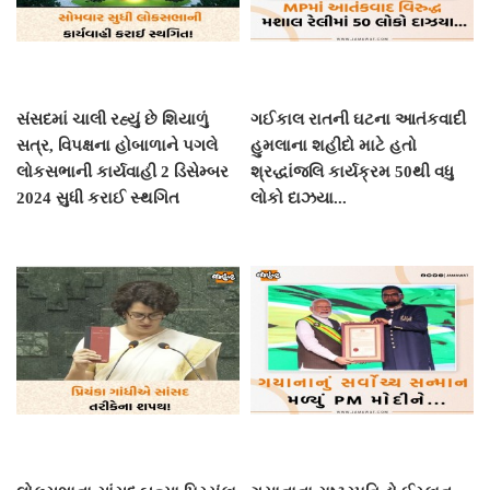
સંસદમાં ચાલી રહ્યું છે શિયાળું
ગઈકાલ રાતની ઘટના આતંકવાદી
સત્ર, વિપક્ષના હોબાળાને પગલે
હુમલાના શહીદો માટે હતો
લોકસભાની કાર્યવાહી 2 ડિસેમ્બર
શ્રદ્ધાંજલિ કાર્યક્રમ 50થી વધુ
2024 સુધી કરાઈ સ્થગિત
લોકો દાઝયા...