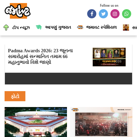
Follow us on
આપણું ગુજરાત
જમાવટ સ્પેશિયલ
ટૉપ ન્યૂઝ
સર
Padma Awards 2026: 23 જૂનના
સમારોહમાં સન્માનિત તમામ 66
મહાનુભાવો વિશે જાણો
ફોટો