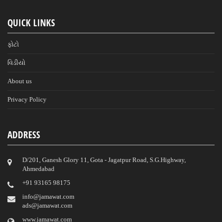
QUICK LINKS
ફોટો
વિડીયો
About us
Privacy Policy
ADDRESS
D/201, Ganesh Glory 11, Gota - Jagatpur Road, S.G.Highway,
Ahmedabad
‎+91 93165 98175
info@jamawat.com
ads@jamawat.com
www.jamawat.com