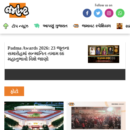
Follow us on
આપણું ગુજરાત
જમાવટ સ્પેશિયલ
ટૉપ ન્યૂઝ
સર
Padma Awards 2026: 23 જૂનના
સમારોહમાં સન્માનિત તમામ 66
મહાનુભાવો વિશે જાણો
ફોટો