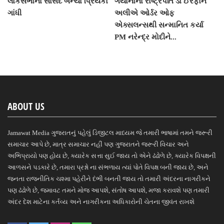
લોકસભાના સાંસદ બન્યા પ્રિયંકા
ગયાનાના રાષ્ટ્રપતિ ડો ઈરફાન
ગાંધી
અલીએ ઓર્ડર ઓફ
એક્સલન્સથી સન્માનિત કર્યા
PM નરેન્દ્ર મોદીને...
ABOUT US
Jamawat Media ગુજરાતનું પહેલું ડિજીટલ માધ્યમ જે તમારી ભાષામાં તમને જરૂરી
સમાચાર આપે છે, માત્ર સમાચાર નહીં પણ ગુજરાતને જરૂરી વિચાર અને
અભિપ્રાયો પણ હોય છે, ક્યારેક સત્તા સુઈ જાય તો એને ઢંઢોળે છે, ક્યારેક વિપક્ષની
આળસને પડકારે છે, તમારા પ્રશ્નો ના સંભળાય ત્યાં પોતે વિપક્ષ બની જાય છે, અને
જનતા રાજનીતિક ચશ્મા પહેરીને દંભી બનતી જાય તો તમારી અંદરના નાગરીકને
પણ ઢંઢોળે છે, જમાવટ તમને મોજ આપશે, સંતોષ આપશે, મજા કરાવશે પણ તમારી
અંદર દેશ માટેના કર્તવ્ય અને નાગરીકના અધિકારોની ચેતના જીવંત રાખશે