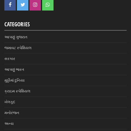
CATEGORIES
આપણું ગુજરાત
જમાવટ સ્પેશિયલ
સરકાર
આપણું ભારત
મુઠ્ઠીમાં દુનિયા
ક્રાઇમ સ્પેશિયલ
ખેલકૂદ
મનોરંજન
અન્ય