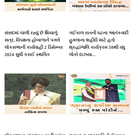
સંસદમાં ચાલી રહ્યું છે શિયાળું
ગઈકાલ રાતની ઘટના આતંકવાદી
સત્ર, વિપક્ષના હોબાળાને પગલે
હુમલાના શહીદો માટે હતો
લોકસભાની કાર્યવાહી 2 ડિસેમ્બર
શ્રદ્ધાંજલિ કાર્યક્રમ 50થી વધુ
2024 સુધી કરાઈ સ્થગિત
લોકો દાઝયા...