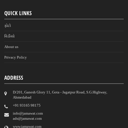
QUICK LINKS
ફોટો
વિડીયો
About us
Privacy Policy
ADDRESS
D/201, Ganesh Glory 11, Gota - Jagatpur Road, S.G.Highway,
Ahmedabad
‎+91 93165 98175
info@jamawat.com
ads@jamawat.com
www.jamawat.com