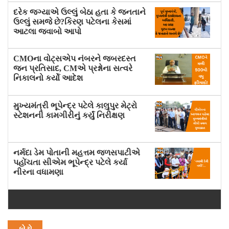
દરેક જગ્યાએ ઉલ્લું બેઠા હતા કે જનતાને
ઉલ્લું સમજે છે?કિરણ પટેલના કેસમાં
આટલા જવાબો આપો
CMOના વોટ્સએપ નંબરને જબરદસ્ત
જન પ્રતિસાદ, CMએ પ્રશ્નોના સત્વરે
નિકાલનો કર્યો આદેશ
મુખ્યમંત્રી ભૂપેન્દ્ર પટેલે કાલુપુર મેટ્રો
સ્ટેશનની કામગીરીનું કર્યું નિરીક્ષણ
નર્મદા ડેમ પોતાની મહત્તમ જળસપાટીએ
પહોંચતા સીએમ ભૂપેન્દ્ર પટેલે કર્યા
નીરના વધામણા
ફોટો