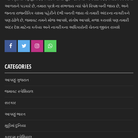
આળસને પડકારે છે, તમારા પ્રશ્નો ના સંભળાય ત્યાં પોતે વિપક્ષ બની જાય છે, અને
જનતા રાજનીતિક ચશ્મા પહેરીને દંભી બનતી જાય તો તમારી અંદરના નાગરીકને
પણ ઢંઢોળે છે, જમાવટ તમને મોજ આપશે, સંતોષ આપશે, મજા કરાવશે પણ તમારી
અંદર દેશ માટેના કર્તવ્ય અને નાગરીકના અધિકારોની ચેતના જીવંત રાખશે
CATEGORIES
આપણું ગુજરાત
જમાવટ સ્પેશિયલ
સરકાર
આપણું ભારત
મુઠ્ઠીમાં દુનિયા
ક્રાઇમ સ્પેશિયલ