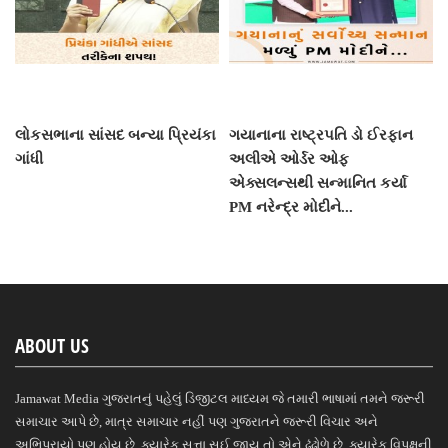
લોકસભાના સાંસદ બન્યા પ્રિયંકા
ગયાનાના રાષ્ટ્રપતિ ડો ઈરફાન
ગાંધી
અલીએ ઓર્ડર ઓફ
એક્સલન્સથી સન્માનિત કર્યા
PM નરેન્દ્ર મોદીને...
ABOUT US
Jamawat Media ગુજરાતનું પહેલું ડિજીટલ માધ્યમ જે તમારી ભાષામાં તમને જરૂરી
સમાચાર આપે છે, માત્ર સમાચાર નહીં પણ ગુજરાતને જરૂરી વિચાર અને
અભિપ્રાયો પણ હોય છે, ક્યારેક સત્તા સુઈ જાય તો એને ઢંઢોળે છે, ક્યારેક વિપક્ષની