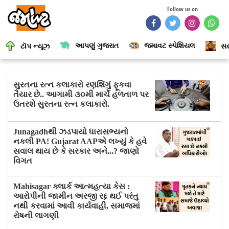
Follow us on
આપણું ગુજરાત
જમાવટ સ્પેશિયલ
ટૉપ ન્યૂઝ
સર
સુરતના રત્ન કલાકારો રણશિંગું ફૂકવા
તૈયાર છે.. આગામી ૩૦મી માર્ચે હળતાળ પર
ઉતરશે સુરતના રત્ન કલાકારો.
Junagadhથી ઝડપાયો ધારાસભ્યનો
નકલી PA! Gujarat AAPએ લખ્યું કે હવે
સવાલ થાય છે કે સરકાર અને...? જાણો
વિગત
Mahisagar ક્લાર્ક આત્મહત્યા કેસ :
આરોપીની જામીન અરજી રદ્દ થઈ પરંતુ
નથી કરવામાં આવી કાર્યવાહી, સમાજમાં
રોષની લાગણી