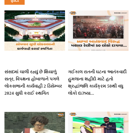
સંસદમાં ચાલી રહ્યું છે શિયાળું
ગઈકાલ રાતની ઘટના આતંકવાદી
સત્ર, વિપક્ષના હોબાળાને પગલે
હુમલાના શહીદો માટે હતો
લોકસભાની કાર્યવાહી 2 ડિસેમ્બર
શ્રદ્ધાંજલિ કાર્યક્રમ 50થી વધુ
2024 સુધી કરાઈ સ્થગિત
લોકો દાઝયા...