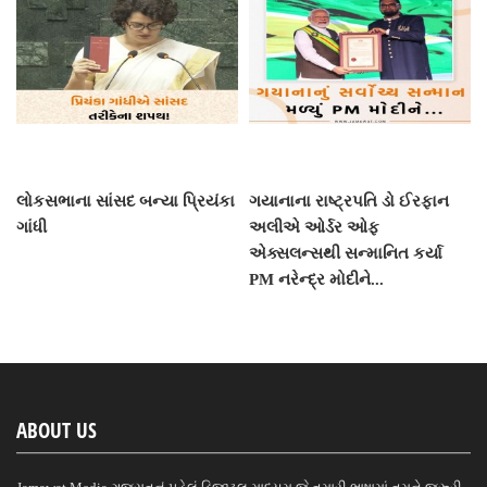
લોકસભાના સાંસદ બન્યા પ્રિયંકા
ગયાનાના રાષ્ટ્રપતિ ડો ઈરફાન
ગાંધી
અલીએ ઓર્ડર ઓફ
એક્સલન્સથી સન્માનિત કર્યા
PM નરેન્દ્ર મોદીને...
ABOUT US