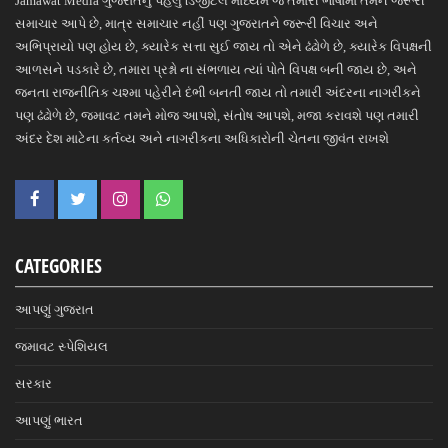
Jamawat Media ગુજરાતનું પહેલું ડિજીટલ માધ્યમ જે તમારી ભાષામાં તમને જરૂરી
સમાચાર આપે છે, માત્ર સમાચાર નહીં પણ ગુજરાતને જરૂરી વિચાર અને
અભિપ્રાયો પણ હોય છે, ક્યારેક સત્તા સુઈ જાય તો એને ઢંઢોળે છે, ક્યારેક વિપક્ષની
આળસને પડકારે છે, તમારા પ્રશ્નો ના સંભળાય ત્યાં પોતે વિપક્ષ બની જાય છે, અને
જનતા રાજનીતિક ચશ્મા પહેરીને દંભી બનતી જાય તો તમારી અંદરના નાગરીકને
પણ ઢંઢોળે છે, જમાવટ તમને મોજ આપશે, સંતોષ આપશે, મજા કરાવશે પણ તમારી
અંદર દેશ માટેના કર્તવ્ય અને નાગરીકના અધિકારોની ચેતના જીવંત રાખશે
CATEGORIES
આપણું ગુજરાત
જમાવટ સ્પેશિયલ
સરકાર
આપણું ભારત