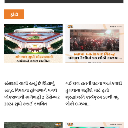
ફોટો
સંસદમાં ચાલી રહ્યું છે શિયાળું
ગઈકાલ રાતની ઘટના આતંકવાદી
સત્ર, વિપક્ષના હોબાળાને પગલે
હુમલાના શહીદો માટે હતો
લોકસભાની કાર્યવાહી 2 ડિસેમ્બર
શ્રદ્ધાંજલિ કાર્યક્રમ 50થી વધુ
2024 સુધી કરાઈ સ્થગિત
લોકો દાઝયા...