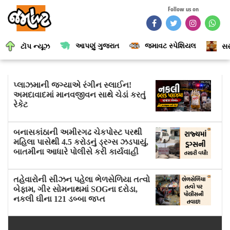
Follow us on
આપણું ગુજરાત
જમાવટ સ્પેશિયલ
ટૉપ ન્યૂઝ
સર
પ્લાઝમાની જગ્યાએ રંગીન સ્લાઈન!
અમદાવાદમાં માનવજીવન સાથે ચેડાં કરતું
રેકેટ
બનાસકાંઠાની અમીરગઢ ચેકપોસ્ટ પરથી
મહિલા પાસેથી 4.5 કરોડનું ડ્રગ્સ ઝડપાયું,
બાતમીના આધારે પોલીસે કરી કાર્યવાહી
તહેવારોની સીઝન પહેલા ભેળસેળિયા તત્વો
બેફામ, ગીર સોમનાથમાં SOGના દરોડા,
નકલી ઘીના 121 ડબ્બા જપ્ત