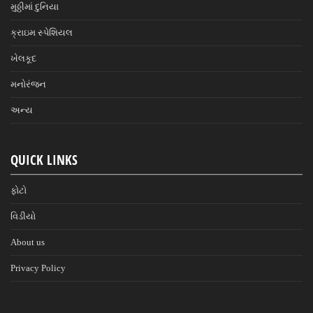
મુઠ્ઠીમાં દુનિયા
ક્રાઇમ સ્પેશિયલ
ખેલકૂદ
મનોરંજન
અન્ય
QUICK LINKS
ફોટો
વિડીયો
About us
Privacy Policy