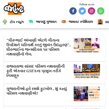
Follow us on
આપણું ગુજરાત
જમાવટ સ્પેશિયલ
ટૉપ ન્યૂઝ
સર
"ધીરૂભાઈ અંબાણી એટલે ગીતાના
ઉપદેશને ચરિતાર્થ કરતું જીવંત ઉદાહરણ",
ધીરુભાઈના જન્મદિવસ પર પરિમલ
નથવાણીનો લેખ.
રાજ્યસભા સાંસદ પરિમલ નથવાણીની
ફરી એકવાર GSFAના પ્રમુખ તરીકે
નિમણૂક
ગુજરાતીઓ હવે રમશે ફુટબોલ , શું કહ્યું
પરિમલ નથવાણીએ?