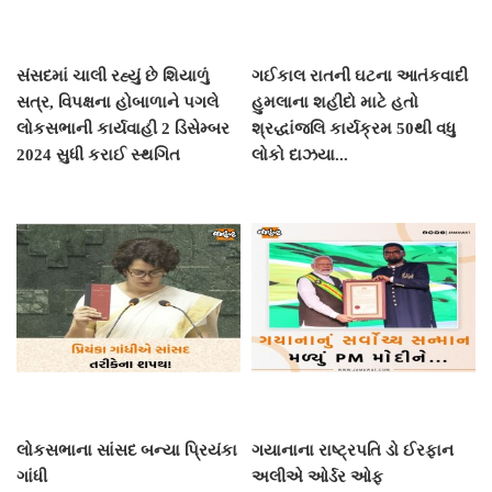
સંસદમાં ચાલી રહ્યું છે શિયાળું
ગઈકાલ રાતની ઘટના આતંકવાદી
સત્ર, વિપક્ષના હોબાળાને પગલે
હુમલાના શહીદો માટે હતો
લોકસભાની કાર્યવાહી 2 ડિસેમ્બર
શ્રદ્ધાંજલિ કાર્યક્રમ 50થી વધુ
2024 સુધી કરાઈ સ્થગિત
લોકો દાઝયા...
લોકસભાના સાંસદ બન્યા પ્રિયંકા
ગયાનાના રાષ્ટ્રપતિ ડો ઈરફાન
ગાંધી
અલીએ ઓર્ડર ઓફ