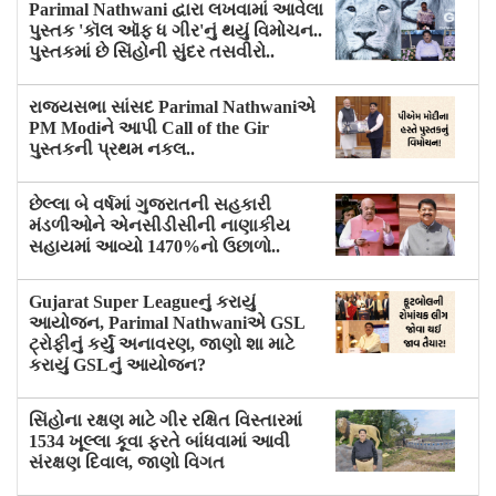
Parimal Nathwani દ્વારા લખવામાં આવેલા
પુસ્તક 'કૉલ ઑફ ધ ગીર'નું થયું વિમોચન..
પુસ્તકમાં છે સિંહોની સુંદર તસવીરો..
રાજ્યસભા સાંસદ Parimal Nathwaniએ
PM Modiને આપી Call of the Gir
પુસ્તકની પ્રથમ નકલ..
છેલ્લા બે વર્ષમાં ગુજરાતની સહકારી
મંડળીઓને એનસીડીસીની નાણાકીય
સહાયમાં આવ્યો 1470%નો ઉછાળો..
Gujarat Super Leagueનું કરાયું
આયોજન, Parimal Nathwaniએ GSL
ટ્રોફીનું કર્યું અનાવરણ, જાણો શા માટે
કરાયું GSLનું આયોજન?
સિંહોના રક્ષણ માટે ગીર રક્ષિત વિસ્તારમાં
1534 ખૂલ્લા કૂવા ફરતે બાંધવામાં આવી
સંરક્ષણ દિવાલ, જાણો વિગત