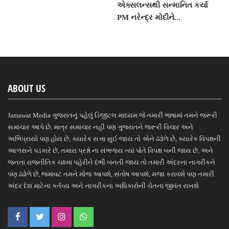
એક્સલન્સથી સન્માનિત કર્યા
PM નરેન્દ્ર મોદીને...
ABOUT US
Jamawat Media ગુજરાતનું પહેલું ડિજીટલ માધ્યમ જે તમારી ભાષામાં તમને જરૂરી
સમાચાર આપે છે, માત્ર સમાચાર નહીં પણ ગુજરાતને જરૂરી વિચાર અને
અભિપ્રાયો પણ હોય છે, ક્યારેક સત્તા સુઈ જાય તો એને ઢંઢોળે છે, ક્યારેક વિપક્ષની
આળસને પડકારે છે, તમારા પ્રશ્નો ના સંભળાય ત્યાં પોતે વિપક્ષ બની જાય છે, અને
જનતા રાજનીતિક ચશ્મા પહેરીને દંભી બનતી જાય તો તમારી અંદરના નાગરીકને
પણ ઢંઢોળે છે, જમાવટ તમને મોજ આપશે, સંતોષ આપશે, મજા કરાવશે પણ તમારી
અંદર દેશ માટેના કર્તવ્ય અને નાગરીકના અધિકારોની ચેતના જીવંત રાખશે