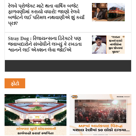
રેલવે પ્રોજેક્ટ માટે થતા વાર્ષિક બજેટ
ફાળવણીમાં કરાયો વધારો! જાણો રેલવે
બજેટને લઈ પરિમલ નથવાણીએ શું કર્યા
પ્રશ્ન?
Stray Dog : રિલાયન્સના ડિરેક્ટરે પણ
જવાબદારોને સંબોધીને લખ્યું કે રખડતા
શ્વાનને લઈ એક્શન લેવા જોઈએ
ફોટો