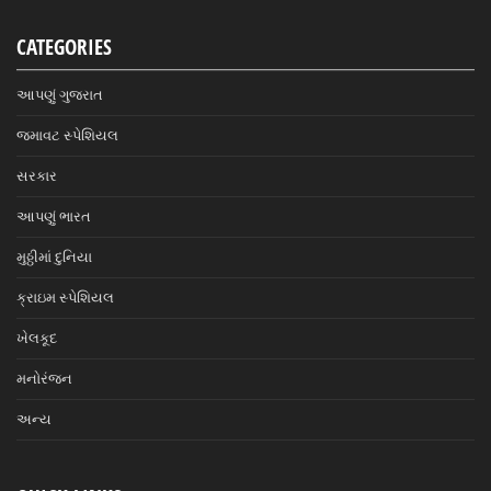
CATEGORIES
આપણું ગુજરાત
જમાવટ સ્પેશિયલ
સરકાર
આપણું ભારત
મુઠ્ઠીમાં દુનિયા
ક્રાઇમ સ્પેશિયલ
ખેલકૂદ
મનોરંજન
અન્ય