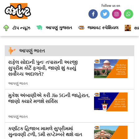
Follow us on
આપણું ગુજરાત
જમાવટ સ્પેશિયલ
ટૉપ ન્યૂઝ
સર
આપણું ભારત
રાફેલ સોદાની પુનઃ તપાસની અરજી
સુપ્રીમ કોર્ટે ફગાવી, જાણો શું કહ્યું
સર્વોચ્ચ અદાલતે?
આપણું ભારત
મુકેશ અંબાણીએ કરી Jio 5Gની જાહેરાત,
જાણો ક્યારે મળશે સર્વિસ
આપણું ભારત
કર્ણાટક હિજાબ મામલે સુપ્રીમમાં
સુનાવણી ટળી, 5મી સપ્ટેમ્બરે થશે વાત