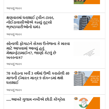
આપણું ભારત
ક્ષણવારમાં ધરાશાઈ ટ્વીન ટાવર,
નોઈડાવાસીઓએ કહ્યું તુટ્યો
ભ્રષ્ટાચારીઓનો ઘમંડ
આપણું ભારત
સોનાલી ફોગાટને સેક્સ ઉત્તેજના કે મારવા
માટે આપવામાં આવ્યું હતું
મેથામ્ફેટામાઈન?, જાણો કેટલું છે
ખતરનાક?
આપણું ભારત
70 કરોડના ખર્ચે 3 વર્ષમાં ઉભી કરાયેલી 40
માળની ઈમારત માત્ર 9 સેકન્ડમાં થશે
ધરાશાઈ
આપણું ભારત
.....આખરે ગુલામ નબીએ છોડી કોંગ્રેસ