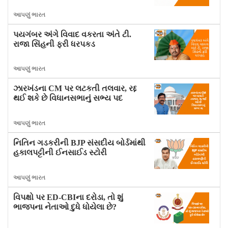
આપણું ભારત
પયગંબર અંગે વિવાદ વકરતા અંતે ટી.
રાજા સિંહની ફરી ધરપકડ
આપણું ભારત
ઝારખંડના CM પર લટકતી તલવાર, રદ્દ
થઈ શકે છે વિધાનસભાનું સભ્ય પદ
આપણું ભારત
નિતિન ગડકરીની BJP સંસદીય બોર્ડમાંથી
હકાલપટ્ટીની ઈનસાઈડ સ્ટોરી
આપણું ભારત
વિપક્ષો પર ED-CBIના દરોડા, તો શું
ભાજપના નેતાઓ દુધે ધોયેલા છે?