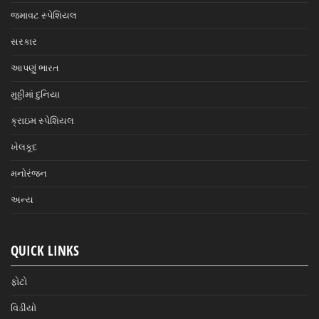
જમાવટ સ્પેશિયલ
સરકાર
આપણું ભારત
મુઠ્ઠીમાં દુનિયા
ક્રાઇમ સ્પેશિયલ
ખેલકૂદ
મનોરંજન
અન્ય
QUICK LINKS
ફોટો
વિડીયો