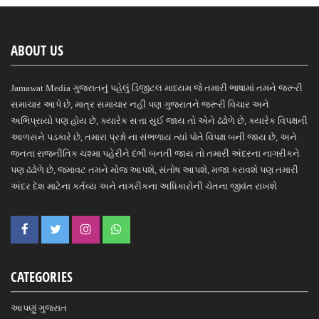
ABOUT US
Jamawat Media ગુજરાતનું પહેલું ડિજીટલ માધ્યમ જે તમારી ભાષામાં તમને જરૂરી
સમાચાર આપે છે, માત્ર સમાચાર નહીં પણ ગુજરાતને જરૂરી વિચાર અને
અભિપ્રાયો પણ હોય છે, ક્યારેક સત્તા સુઈ જાય તો એને ઢંઢોળે છે, ક્યારેક વિપક્ષની
આળસને પડકારે છે, તમારા પ્રશ્નો ના સંભળાય ત્યાં પોતે વિપક્ષ બની જાય છે, અને
જનતા રાજનીતિક ચશ્મા પહેરીને દંભી બનતી જાય તો તમારી અંદરના નાગરીકને
પણ ઢંઢોળે છે, જમાવટ તમને મોજ આપશે, સંતોષ આપશે, મજા કરાવશે પણ તમારી
અંદર દેશ માટેના કર્તવ્ય અને નાગરીકના અધિકારોની ચેતના જીવંત રાખશે
CATEGORIES
આપણું ગુજરાત