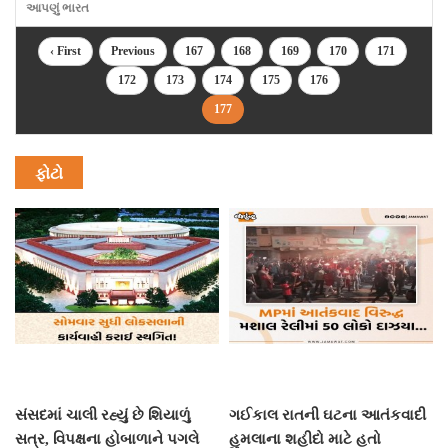
આપણું ભારત
‹ First
Previous
167
168
169
170
171
172
173
174
175
176
177
ફોટો
સંસદમાં ચાલી રહ્યું છે શિયાળું
ગઈકાલ રાતની ઘટના આતંકવાદી
સત્ર, વિપક્ષના હોબાળાને પગલે
હુમલાના શહીદો માટે હતો