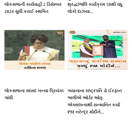
લોકસભાની કાર્યવાહી 2 ડિસેમ્બર
શ્રદ્ધાંજલિ કાર્યક્રમ 50થી વધુ
2024 સુધી કરાઈ સ્થગિત
લોકો દાઝયા...
લોકસભાના સાંસદ બન્યા પ્રિયંકા
ગયાનાના રાષ્ટ્રપતિ ડો ઈરફાન
ગાંધી
અલીએ ઓર્ડર ઓફ
એક્સલન્સથી સન્માનિત કર્યા
PM નરેન્દ્ર મોદીને...