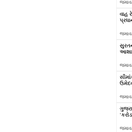
જમાવટ
વાહ ર
પ્રધા
જમાવટ
સુરત
આશાઓ
જમાવટ
સીમાં
ઉમેદ
જમાવટ
ગુજર
'કરો
જમાવટ