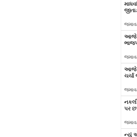
માધવસ
જીતા
જમાવટ
આજે P
ભાજપ
જમાવટ
આજે પ
ચર્ચા
જમાવટ
નકલી
પર છ
જમાવટ
ન્યું