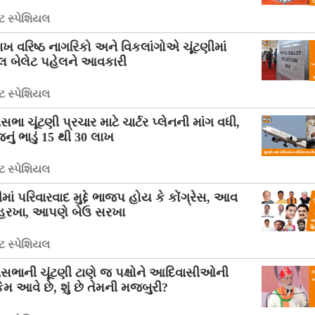
 સ્પેશિયલ
ાખ વરિષ્ઠ નાગરિકો અને વિકલાંગોએ ચૂંટણીમાં
ટલ બેલેટ પહેલને આવકારી
 સ્પેશિયલ
સભા ચૂંટણી પ્રચાર માટે ચાર્ટર પ્લેનની માંગ વધી,
નું ભાડું 15 થી 30 લાખ
 સ્પેશિયલ
ીમાં પરિવારવાદ મુદ્દે ભાજપ હોય કે કોંગ્રેસ, આવ
હરખા, આપણે બેઉ સરખા
 સ્પેશિયલ
નસભાની ચૂંટણી ટાણે જ પક્ષોને આદિવાસીઓની
ેમ આવે છે, શું છે તેમની મજબુરી?