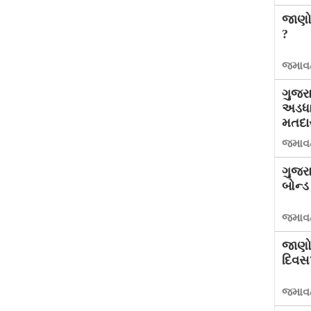
જાણો 
?
જમાવટ
ગુજરા
અડધા
મતદાર
જમાવટ
ગુજરા
બોન્ડ
જમાવટ
જાણો 
દિવસ
જમાવટ