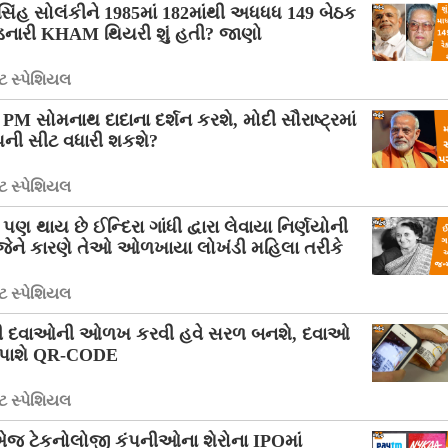
િંહ સોલંકીને 1985માં 182માંથી અધધધ 149 બેઠક
ડનારી KHAM થિયરી શું હતી? જાણો
 સ્પેશિયલ
M સોમનાથ દાદાના દર્શન કરશે, મોદી સૌરાષ્ટ્રમાં
ની સીટ વધારી શકશે?
 સ્પેશિયલ
ણ થાય છે ઈન્દિરા ગાંધી દ્વારા લેવાયા નિર્ણયોની
 જેને કારણે તેઓ ઓળખાયા લોખંડી મહિલા તરીકે
 સ્પેશિયલ
 દવાઓની ઓળખ કરવી હવે સરળ બનશે, દવાઓ
પાશે QR-CODE
 સ્પેશિયલ
 એજ ટેકનોલોજી કંપનીઓના શેરોના IPOમાં