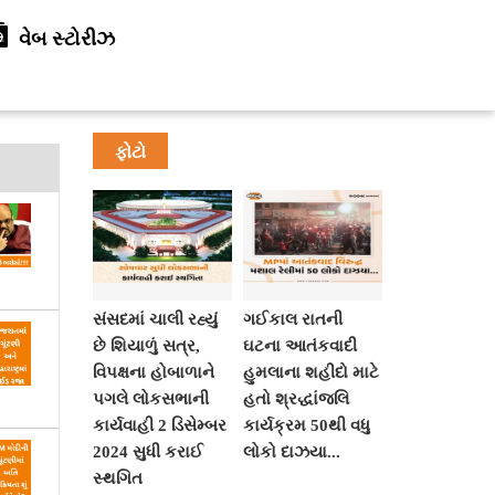
વેબ સ્ટોરીઝ
ફોટો
સંસદમાં ચાલી રહ્યું
ગઈકાલ રાતની
છે શિયાળું સત્ર,
ઘટના આતંકવાદી
વિપક્ષના હોબાળાને
હુમલાના શહીદો માટે
પગલે લોકસભાની
હતો શ્રદ્ધાંજલિ
કાર્યવાહી 2 ડિસેમ્બર
કાર્યક્રમ 50થી વધુ
2024 સુધી કરાઈ
લોકો દાઝયા...
સ્થગિત