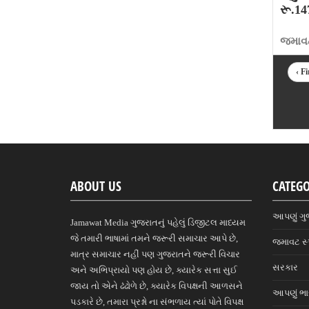
રૂ.14
જમાવટ
‹ Fi
ABOUT US
CATEGO
આપણું ગુ
Jamawat Media ગુજરાતનું પહેલું ડિજીટલ માધ્યમ
જે તમારી ભાષામાં તમને જરૂરી સમાચાર આપે છે,
જમાવટ સ્
માત્ર સમાચાર નહીં પણ ગુજરાતને જરૂરી વિચાર
સરકાર
અને અભિપ્રાયો પણ હોય છે, ક્યારેક સત્તા સુઈ
જાય તો એને ઢંઢોળે છે, ક્યારેક વિપક્ષની આળસને
આપણું ભ
પડકારે છે, તમારા પ્રશ્નો ના સંભળાય ત્યાં પોતે વિપક્ષ