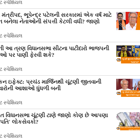
 સ્પેશિયલ
ે મંત્રીપદ, ભૂપેન્દ્ર પટેલની સરકારમાં એક વર્ષ માટે
ન બનેલા નેતાઓની સંપત્તી કેટલી વધી? જાણો
 સ્પેશિયલ
ની આ ત્રણ વિધાનસભા સીટના પાટીદારો ભાજપની
 પર પાણી ફેરવી શકે?
 સ્પેશિયલ
કન ઇફેક્ટ: પ્રચંડ માર્જિનથી ચૂંટણી જીતવાની
વારોની આશાઓ ધુંધળી બની
 સ્પેશિયલ
ાત વિધાનસભા ચૂંટણી ટાણે જાણો કોણ છે આપણા
ડપતિ' લોકસેવકો?
 સ્પેશિયલ