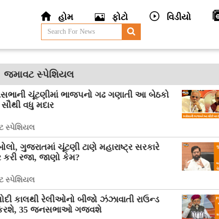
હોમ
ફોટો
વિડીયો
જમાવટ સ્પેશિયલ
નસભાની ચૂંટણીમાં ભાજપનો ગઢ ગણાતી આ બેઠકો
 સૌથી વધુ મદાર
 સ્પેશિયલ
બોલો, ગુજરાતમાં ચૂંટણી ટાણે મહારાષ્ટ્ર સરકારે
ર કરી રજા, જાણો કેમ?
 સ્પેશિયલ
ોદી કાલથી રેલીઓનો બીજો ઝંઝાવાતી રાઉન્ડ
કરશે, 35 જનસભાઓ ગજવશે