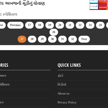
76 અબજની મૂડીનું ધોવાણ
 સ્પેશિયલ
rst
Previous
17
18
19
20
21
22
23
24
26
27
28
29
30
31
32
Next
RIES
QUICK LINKS
જરાત
ફોટો
પેશિયલ
વિડીયો
About us
ારત
Privacy Policy