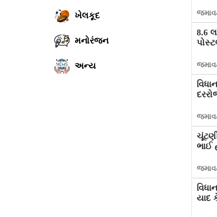
જમાવટ
ખેલકૂદ
8.6 લ
મનોરંજન
પોસ્
જમાવટ
અન્ય
વિધાન
દરરોજ
જમાવટ
ચૂંટણ
ભાઈ 
જમાવટ
વિધા
યાદ ક