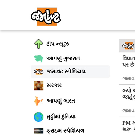
ટૉપ ન્યૂઝ
આપણું ગુજરાત
વિધા
પર છે
જમાવટ સ્પેશિયલ
જમાવટ
સરકાર
લ્યો 
જાહે
આપણું ભારત
જમાવટ
મુઠ્ઠીમાં દુનિયા
PM મ
શરૂ 
ક્રાઇમ સ્પેશિયલ