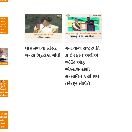
લોકસભાના સાંસદ
ગયાનાના રાષ્ટ્રપતિ
બન્યા પ્રિયંકા ગાંધી
ડો ઈરફાન અલીએ
ઓર્ડર ઓફ
એક્સલન્સથી
સન્માનિત કર્યા PM
નરેન્દ્ર મોદીને...