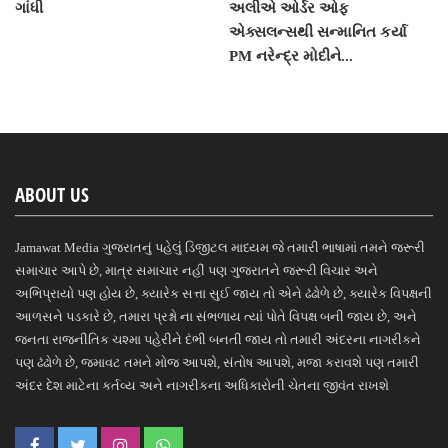
ગાંધી
અલીએ ઓર્ડર ઓફ
એક્સલન્સથી સન્માનિત કર્યા
PM નરેન્દ્ર મોદીને...
ABOUT US
Jamawat Media ગુજરાતનું પહેલું ડિજીટલ માધ્યમ જે તમારી ભાષામાં તમને જરૂરી
સમાચાર આપે છે, માત્ર સમાચાર નહીં પણ ગુજરાતને જરૂરી વિચાર અને
અભિપ્રાયો પણ હોય છે, ક્યારેક સત્તા સુઈ જાય તો એને ઢંઢોળે છે, ક્યારેક વિપક્ષની
આળસને પડકારે છે, તમારા પ્રશ્નો ના સંભળાય ત્યાં પોતે વિપક્ષ બની જાય છે, અને
જનતા રાજનીતિક ચશ્મા પહેરીને દંભી બનતી જાય તો તમારી અંદરના નાગરીકને
પણ ઢંઢોળે છે, જમાવટ તમને મોજ આપશે, સંતોષ આપશે, મજા કરાવશે પણ તમારી
અંદર દેશ માટેના કર્તવ્ય અને નાગરીકના અધિકારોની ચેતના જીવંત રાખશે