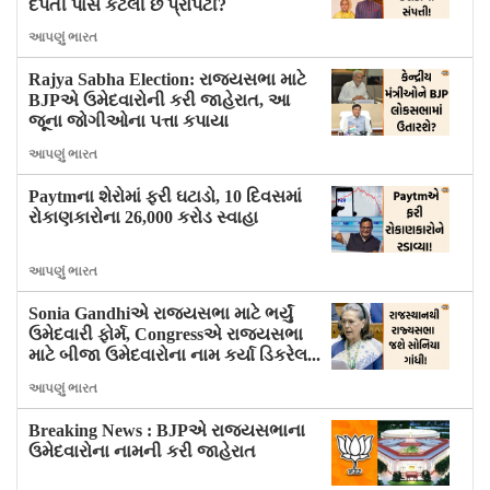
દંપતી પાસે કેટલી છે પ્રોપર્ટી?
આપણું ભારત
Rajya Sabha Election: રાજ્યસભા માટે
BJPએ ઉમેદવારોની કરી જાહેરાત, આ
જૂના જોગીઓના પત્તા કપાયા
આપણું ભારત
Paytmના શેરોમાં ફરી ઘટાડો, 10 દિવસમાં
રોકાણકારોના 26,000 કરોડ સ્વાહા
આપણું ભારત
Sonia Gandhiએ રાજ્યસભા માટે ભર્યું
ઉમેદવારી ફોર્મ, Congressએ રાજ્યસભા
માટે બીજા ઉમેદવારોના નામ કર્યા ડિકરેલ...
આપણું ભારત
Breaking News : BJPએ રાજ્યસભાના
ઉમેદવારોના નામની કરી જાહેરાત