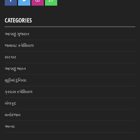
CATEGORIES
આપણું ગુજરાત
જમાવટ સ્પેશિયલ
સરકાર
આપણું ભારત
મુઠ્ઠીમાં દુનિયા
ક્રાઇમ સ્પેશિયલ
ખેલકૂદ
મનોરંજન
અન્ય