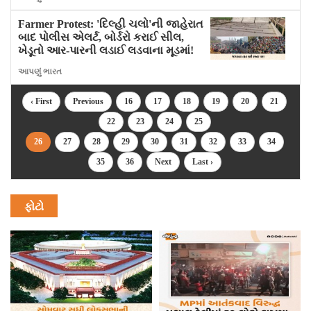
Farmer Protest: 'દિલ્હી ચલો'ની જાહેરાત
બાદ પોલીસ એલર્ટ, બોર્ડરો કરાઈ સીલ,
ખેડૂતો આર-પારની લડાઈ લડવાના મૂડમાં!
આપણું ભારત
‹ First
Previous
16
17
18
19
20
21
22
23
24
25
26
27
28
29
30
31
32
33
34
35
36
Next
Last ›
ફોટો