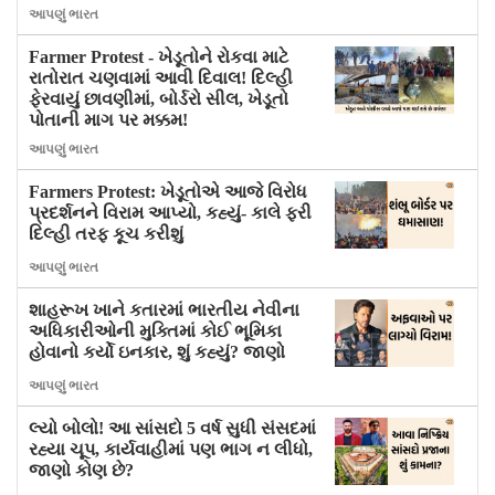
આપણું ભારત
Farmer Protest - ખેડૂતોને રોકવા માટે
રાતોરાત ચણવામાં આવી દિવાલ! દિલ્હી
ફેરવાયું છાવણીમાં, બોર્ડરો સીલ, ખેડૂતો
પોતાની માગ પર મક્કમ!
આપણું ભારત
Farmers Protest: ખેડૂતોએ આજે વિરોધ
પ્રદર્શનને વિરામ આપ્યો, કહ્યું- કાલે ફરી
દિલ્હી તરફ કૂચ કરીશું
આપણું ભારત
શાહરૂખ ખાને કતારમાં ભારતીય નેવીના
અધિકારીઓની મુક્તિમાં કોઈ ભૂમિકા
હોવાનો કર્યો ઇનકાર, શું કહ્યું? જાણો
આપણું ભારત
લ્યો બોલો! આ સાંસદો 5 વર્ષ સુધી સંસદમાં
રહ્યા ચૂપ, કાર્યવાહીમાં પણ ભાગ ન લીધો,
જાણો કોણ છે?