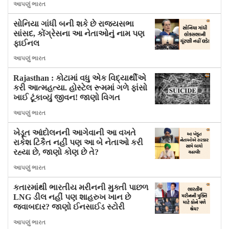
આપણું ભારત
સોનિયા ગાંધી બની શકે છે રાજ્યસભા
સાંસદ, કોંગ્રેસના આ નેતાઓનું નામ પણ
ફાઈનલ
આપણું ભારત
Rajasthan : કોટામાં વધુ એક વિદ્યાર્થીએ
કરી આત્મહત્યા. હોસ્ટેલ રૂમમાં ગળે ફાંસો
ખાઈ ટૂંકાવ્યું જીવન! જાણો વિગત
આપણું ભારત
ખેડૂત આંદોલનની આગેવાની આ વખતે
રાકેશ ટિકૈત નહીં પણ આ બે નેતાઓ કરી
રહ્યા છે, જાણો કોણ છે તે?
આપણું ભારત
કતારમાંથી ભારતીય મરીનની મુક્તી પાછળ
LNG ડીલ નહીં પણ શાહરુખ ખાન છે
જવાબદાર? જાણો ઈનસાઈડ સ્ટોરી
આપણું ભારત