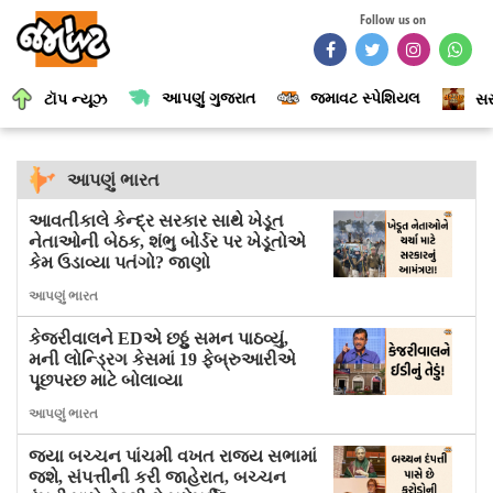
Follow us on
આપણું ગુજરાત
જમાવટ સ્પેશિયલ
ટૉપ ન્યૂઝ
સર
આપણું ભારત
આવતીકાલે કેન્દ્ર સરકાર સાથે ખેડૂત
નેતાઓની બેઠક, શંભુ બોર્ડર પર ખેડૂતોએ
કેમ ઉડાવ્યા પતંગો? જાણો
આપણું ભારત
કેજરીવાલને EDએ છઠ્ઠું સમન પાઠવ્યું,
મની લોન્ડ્રિગ કેસમાં 19 ફેબ્રુઆરીએ
પૂછપરછ માટે બોલાવ્યા
આપણું ભારત
જયા બચ્ચન પાંચમી વખત રાજ્ય સભામાં
જશે, સંપત્તીની કરી જાહેરાત, બચ્ચન