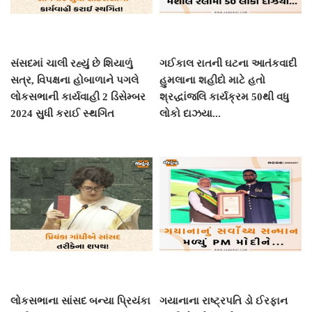
સંસદમાં ચાલી રહ્યું છે શિયાળું
ગઈકાલ રાતની ઘટના આતંકવાદી
સત્ર, વિપક્ષના હોબાળાને પગલે
હુમલાના શહીદો માટે હતો
લોકસભાની કાર્યવાહી 2 ડિસેમ્બર
શ્રદ્ધાંજલિ કાર્યક્રમ 50થી વધુ
2024 સુધી કરાઈ સ્થગિત
લોકો દાઝયા...
લોકસભાના સાંસદ બન્યા પ્રિયંકા
ગયાનાના રાષ્ટ્રપતિ ડો ઈરફાન