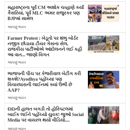
મહારાષ્ટ્રના પૂર્વ CM અશોક ચવ્હાણે કર્યા
કૈસરિયા, પૂર્વ MLC અમર રાજુરકર પણ
BJPમાં સામેલ
આપણું ભારત
Farmer Protest : ખેડૂતો પર શંભુ બોર્ડર
નજીક છોડાયા ટીયર ગેસના સેલ,
રાજકીય પાર્ટીઓએ આંદોલનને લઈ કહી
આ વાત... જાણો વિગત
આપણું ભારત
ભાજપની પીચ પર કેજરીવાલ બેટીંગ કરી
શકશે?Ayodhya પહોંચ્યા પણ
વિચારધારાની લાઈનમાં ક્યાં ઉભી છે
AAP?
આપણું ભારત
દાદાની હાલત બગડી તો હોસ્પિટલમાં
બાઈક લઈને પહોંચ્યો યુવક! જુઓ Social
Media પર વાયરલ થયો વીડિયો....
આપણું ભારત