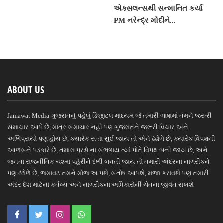
એક્સલન્સથી સન્માનિત કર્યા
PM નરેન્દ્ર મોદીને...
ABOUT US
Jamawat Media ગુજરાતનું પહેલું ડિજીટલ માધ્યમ જે તમારી ભાષામાં તમને જરૂરી
સમાચાર આપે છે, માત્ર સમાચાર નહીં પણ ગુજરાતને જરૂરી વિચાર અને
અભિપ્રાયો પણ હોય છે, ક્યારેક સત્તા સુઈ જાય તો એને ઢંઢોળે છે, ક્યારેક વિપક્ષની
આળસને પડકારે છે, તમારા પ્રશ્નો ના સંભળાય ત્યાં પોતે વિપક્ષ બની જાય છે, અને
જનતા રાજનીતિક ચશ્મા પહેરીને દંભી બનતી જાય તો તમારી અંદરના નાગરીકને
પણ ઢંઢોળે છે, જમાવટ તમને મોજ આપશે, સંતોષ આપશે, મજા કરાવશે પણ તમારી
અંદર દેશ માટેના કર્તવ્ય અને નાગરીકના અધિકારોની ચેતના જીવંત રાખશે