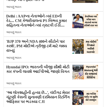
આપણું ભારત
Delhi : AAPના નેતાઓને ત્યાં EDની
રેડ.... CM કેજરીવાલના PS બિભવ કુમાર
સહિતના નેતાઓને ત્યાં ત્રાટકી ઈડી....
આપણું ભારત
'BJP 370 અને NDA 400ને સીટોને પાર
કરશે', PM મોદીએ ત્રીજી ટર્મ માટે લક્ષ્ય
રાખ્યું
આપણું ભારત
Hyundai IPO: ભારતની બીજી સૌથી મોટી
કાર કંપની લાવશે આઈપીઓ, જાણો વિગત
આપણું ભારત
'આ લોકશાહીની હત્યા છે...', ચંદીગઢ મેયર
ચૂંટણી કેસની સુનાવણી દરમિયાન રિટર્નિંગ
ઓફિસર પર ભડક્યા CJI