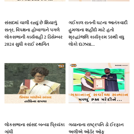
સંસદમાં ચાલી રહ્યું છે શિયાળું
ગઈકાલ રાતની ઘટના આતંકવાદી
સત્ર, વિપક્ષના હોબાળાને પગલે
હુમલાના શહીદો માટે હતો
લોકસભાની કાર્યવાહી 2 ડિસેમ્બર
શ્રદ્ધાંજલિ કાર્યક્રમ 50થી વધુ
2024 સુધી કરાઈ સ્થગિત
લોકો દાઝયા...
લોકસભાના સાંસદ બન્યા પ્રિયંકા
ગયાનાના રાષ્ટ્રપતિ ડો ઈરફાન
ગાંધી
અલીએ ઓર્ડર ઓફ