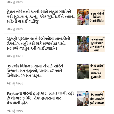
આપણું ભારત
હેમંત સોરેનની પત્ની સાથે રાહુલ ગાંધીએ
કરી મુલાકાત, કહ્યું 'એકજુથ થઈને ન્યાય
માટેની લડાઈ લડીશું'
આપણું ભારત
ચૂંટણી પ્રચાર અને રેલીઓમાં બાળકોનો
ઉપયોગ નહીં કરી શકે રાજકીય પક્ષો,
ECIએ જાહેર કરી ગાઈડલાઈન
આપણું ભારત
ઝારખંડ વિધાનસભામાં ચંપાઈ સોરેને
વિશ્વાસ મત જીત્યો, પક્ષમાં 47 અને
વિરોધમાં 29 મત પડ્યા
આપણું ભારત
Paytmના શેરમાં હાહાકાર, સતત લાગી રહી
છે લોઅર સર્કિટ, રોકાણકારોમાં શેર
વેચવાની હોડ
આપણું ભારત