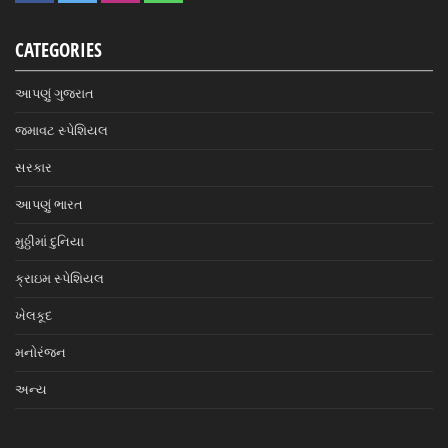
CATEGORIES
આપણું ગુજરાત
જમાવટ સ્પેશિયલ
સરકાર
આપણું ભારત
મુઠ્ઠીમાં દુનિયા
ક્રાઇમ સ્પેશિયલ
ખેલકૂદ
મનોરંજન
અન્ય