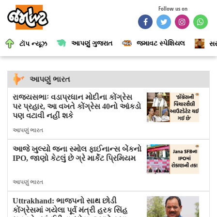
Follow us on
આપણું ગુજરાત
જમાવટ સ્પેશિયલ
ટૉપ ન્યૂઝ
સર
આપણું ભારત
રાજ્યસભાઃ વડાપ્રધાન મોદીના કોંગ્રેસ
પર પ્રહાર, આ વખતે કોંગ્રેસ 40નો આંકડો
પણ વટાવી નહીં શકે
આપણું ભારત
આજે ખુલ્યો જના સ્મોલ ફાઈનાન્સ બેંકનો
IPO, જાણો કેટલું છે ગ્રે માર્કેટ પ્રિમિયમ
આપણું ભારત
Uttrakhand: ભાજપનો સાથ છોડી
કોંગ્રેસમાં ગયેલા પૂર્વ મંત્રી હરક સિંહ