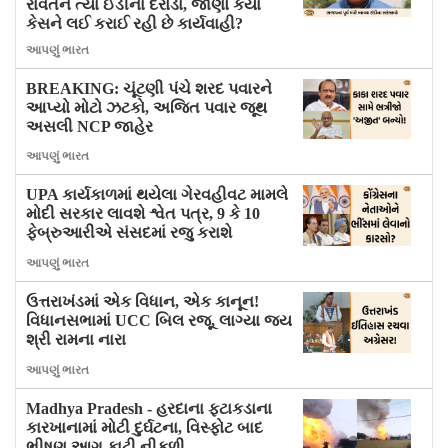
રાવતને ત્યાં ઈડીના દરોડા, જાણો કયા
કેસને લઈ કરાઈ રહી છે કાર્યવાહી?
આપણું ભારત
BREAKING: ચૂંટણી પંચે શરદ પવારને
આપ્યો મોટો ઝટકો, અજિત પવાર જૂથ
અસલી NCP જાહેર
આપણું ભારત
UPA કાર્યકાળમાં થયેલા ગેરવહીવટ મામલે
મોદી સરકાર લાવશે શ્વેત પત્ર, 9 કે 10
ફેબ્રુઆરીએ સંસદમાં રજુ કરાશે
આપણું ભારત
ઉત્તરાખંડમાં એક વિધાન, એક કાનૂન!
વિધાનસભામાં UCC બિલ રજૂ, લાગ્યા જય
શ્રી રામના નારા
આપણું ભારત
Madhya Pradesh - હરદાના ફટાકડાના
કારખાનામાં મોટી દુર્ઘટના, વિસ્ફોટ બાદ
ભીષણ આગ ફાટી નીકળી