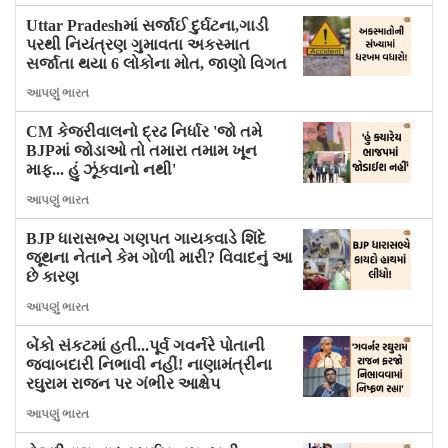
Uttar Pradeshમાં સર્જાઈ દુર્ઘટના,ગાડી
પરથી નિયંત્રણ ગુમાવતા અકસ્માત
સર્જાતા થયા 6 લોકોના મોત, જાણો વિગત
આપણું ભારત
CM કેજરીવાલનો દ્રઢ નિર્ધાર 'જો તમે
BJPમાં જોડાઓ તો તમારા તમામ ખૂન
માફ... હું ઝૂંકવાનો નથી'
આપણું ભારત
BJP ધારાસભ્ય ગણપત ગાયકવાડે શિંદે
જૂથના નેતાને કેમ ગોળી મારી? વિવાદનું આ
છે કારણ
આપણું ભારત
બેંકો સંકટમાં હતી...પૂર્વ ગવર્નરે પોતાની
જવાબદારી નિભાવી નહીં! નાણામંત્રીના
રઘુરામ રાજન પર ગંભીર આક્ષેપ
આપણું ભારત