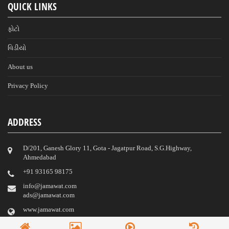
QUICK LINKS
ફોટો
વિડીયો
About us
Privacy Policy
ADDRESS
D/201, Ganesh Glory 11, Gota - Jagatpur Road, S.G.Highway,
Ahmedabad
‎+91 93165 98175
info@jamawat.com
ads@jamawat.com
www.jamawat.com