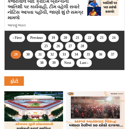
કેજરીવાલ બાદ ક્રાઈમ બ્રાન્ચની
આતિશી પર કાર્યવાહી, ટીમ વહેલી સવારે
નોટિસ આપવા પહોંચી, જાણો શું છે સમગ્ર
મામલો
આપણું ભારત
‹ First
Previous
19
20
21
22
23
24
25
26
27
28
29
30
31
32
33
34
35
36
37
38
39
Next
Last ›
ફોટો