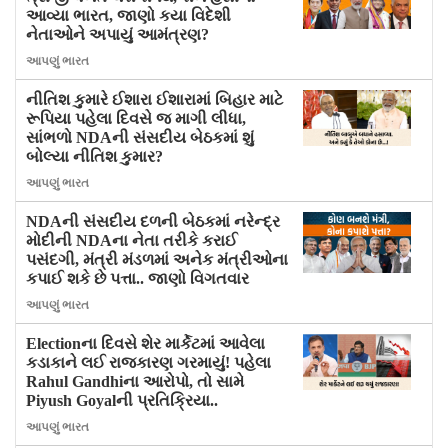
આવ્યા ભારત, જાણો કયા વિદેશી
નેતાઓને અપાયું આમંત્રણ?
આપણું ભારત
નીતિશ કુમારે ઈશારા ઈશારામાં બિહાર માટે
રૂપિયા પહેલા દિવસે જ માગી લીધા,
સાંભળો NDAની સંસદીય બેઠકમાં શું
બોલ્યા નીતિશ કુમાર?
આપણું ભારત
NDAની સંસદીય દળની બેઠકમાં નરેન્દ્ર
મોદીની NDAના નેતા તરીકે કરાઈ
પસંદગી, મંત્રી મંડળમાં અનેક મંત્રીઓના
કપાઈ શકે છે પત્તા.. જાણો વિગતવાર
આપણું ભારત
Electionના દિવસે શેર માર્કેટમાં આવેલા
કડાકાને લઈ રાજકારણ ગરમાયું! પહેલા
Rahul Gandhiના આરોપો, તો સામે
Piyush Goyalની પ્રતિક્રિયા..
આપણું ભારત