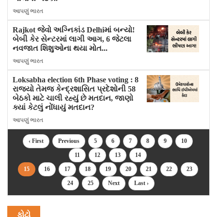
આપણું ભારત
Rajkot જેવો અગ્નિકાંડ Delhiમાં બન્યો!
બેબી કેર સેન્ટરમાં લાગી આગ, 6 જેટલા
નવજાત શિશુઓના થયા મોત...
આપણું ભારત
Loksabha election 6th Phase voting : 8
રાજ્યો તેમજ કેન્દ્રશાસિત પ્રદેશોની 58
બેઠકો માટે ચાલી રહ્યું છે મતદાન, જાણો
ક્યાં કેટલું નોંધાયું મતદાન?
આપણું ભારત
‹ First
Previous
5
6
7
8
9
10
11
12
13
14
15
16
17
18
19
20
21
22
23
24
25
Next
Last ›
ફોટો