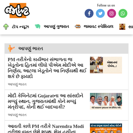
Follow us on
આપણું ગુજરાત
જમાવટ સ્પેશિયલ
ટૉપ ન્યૂઝ
સર
આપણું ભારત
PM તરીકેનો કાર્યભાર સંભાળતા જ
ખેડૂતોના હિતમાં લીધો પીએમ મોદીએ આ
નિર્ણય, આટલા ખેડૂતોને આ નિર્ણયથી થઈ
શકે છે ફાયદો
આપણું ભારત
મોદી કેબિનેટમાં Gujaratના આ સાંસદોને
મળ્યું સ્થાન, ગુજરાતમાંથી કોને મળ્યું
મંત્રીપદ, કોની થઈ બાદબાકી?
આપણું ભારત
આવતી કાલે PM તરીકે Narendra Modi
ત્રીજી વખત લેશે શપથ, શેખ હસીના