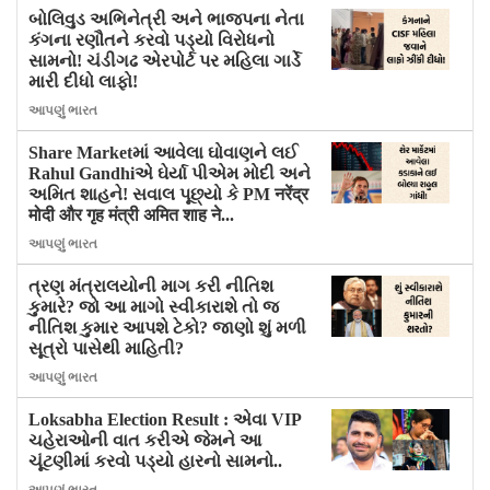
બોલિવુડ અભિનેત્રી અને ભાજપના નેતા
કંગના રણૌતને કરવો પડ્યો વિરોધનો
સામનો! ચંડીગઢ એરપોર્ટ પર મહિલા ગાર્ડે
મારી દીધો લાફો!
આપણું ભારત
Share Marketમાં આવેલા ઘોવાણને લઈ
Rahul Gandhiએ ઘેર્યા પીએમ મોદી અને
અમિત શાહને! સવાલ પૂછ્યો કે PM नरेंद्र
मोदी और गृह मंत्री अमित शाह ने...
આપણું ભારત
ત્રણ મંત્રાલયોની માગ કરી નીતિશ
કુમારે? જો આ માગો સ્વીકારાશે તો જ
નીતિશ કુમાર આપશે ટેકો? જાણો શું મળી
સૂત્રો પાસેથી માહિતી?
આપણું ભારત
Loksabha Election Result : એવા VIP
ચહેરાઓની વાત કરીએ જેમને આ
ચૂંટણીમાં કરવો પડ્યો હારનો સામનો..