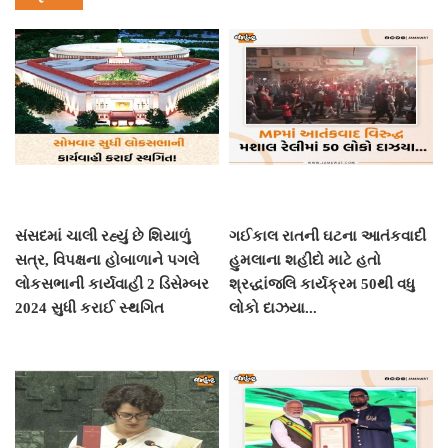
સંસદમાં ચાલી રહ્યું છે શિયાળું
ગઈકાલ રાતની ઘટના આતંકવાદી
સત્ર, વિપક્ષના હોબાળાને પગલે
હુમલાના શહીદો માટે હતો
લોકસભાની કાર્યવાહી 2 ડિસેમ્બર
શ્રદ્ધાંજલિ કાર્યક્રમ 50થી વધુ
2024 સુધી કરાઈ સ્થગિત
લોકો દાઝયા...