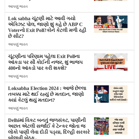
આપણું ભારત
Lok sabha ચૂંટણી માટે આવી ગયો
એક્ઝિટ પોલ, જાણો શું કહે છે ABP C
Voterનો Exit Poll?કોને કેટલી મળી રહી
છે સીટ?
આપણું ભારત
ચૂંટણીના પરિણામ પહેલા Exit Pollના
આંકડા પર સૌ કોઈની નજર, શું ભાજપ
400નો આંકડો પાર કરી શકશે?
આપણું ભારત
Loksabha Election 2024 : આજે છેલ્લા
તબક્કા માટે થઈ રહ્યું છે મતદાન, જાણો
ક્યાં કેટલું થયું મતદાન?
આપણું ભારત
Delhiમાં વિકટ બનતું જળસંકટ, પાણીની
અછત એટલી સર્જાઈ કે ટેન્કર જોતા જ
લોકો પાણી લેવા દોડી પડ્યા, દિલ્હી સરકારે
બોલાવી બેઠક..