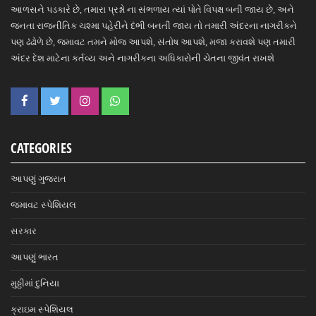
આળસને પડકારે છે, તમારા પ્રશ્નો ના સંભળાય ત્યાં પોતે વિપક્ષ બની જાય છે, અને
જનતા રાજનીતિક ચશ્મા પહેરીને દંભી બનતી જાય તો તમારી અંદરના નાગરીકને
પણ ઢંઢોળે છે, જમાવટ તમને મોજ આપશે, સંતોષ આપશે, મજા કરાવશે પણ તમારી
અંદર દેશ માટેના કર્તવ્ય અને નાગરીકના અધિકારોની ચેતના જીવંત રાખશે
CATEGORIES
આપણું ગુજરાત
જમાવટ સ્પેશિયલ
સરકાર
આપણું ભારત
મુઠ્ઠીમાં દુનિયા
ક્રાઇમ સ્પેશિયલ