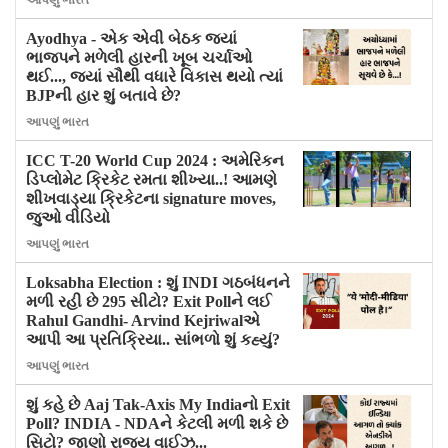
આપણું ભારત
Ayodhya - એક એવી બેઠક જ્યાં
ભાજપને મળેલી હારની ખૂબ ચર્ચાઓ
થઈ..., જ્યાં સૌથી વધારે વિકાસ થયો ત્યાં
BJPની હાર શું બતાવે છે?
આપણું ભારત
ICC T-20 World Cup 2024 : અમેરિકન
ડિપ્લોમેટ ક્રિકેટ રમતા શીખ્યા..! આમણે
શીખવાડ્યા ક્રિકેટના signature moves,
જુઓ વીડિયો
આપણું ભારત
Loksabha Election : શું INDI ગઠબંધનને
મળી રહી છે 295 સીટો? Exit Pollને લઈ
Rahul Gandhi- Arvind Kejriwalએ
આપી આ પ્રતિક્રિયા.. સાંભળો શું કહ્યું?
આપણું ભારત
શું કહે છે Aaj Tak-Axis My Indiaનો Exit
Poll? INDIA - NDAને કેટલી મળી શકે છે
સિટો? જાણો રાજ્ય વાઈઝ...