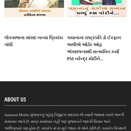
લોકસભાના સાંસદ બન્યા પ્રિયંકા
ગયાનાના રાષ્ટ્રપતિ ડો ઈરફાન
ગાંધી
અલીએ ઓર્ડર ઓફ
એક્સલન્સથી સન્માનિત કર્યા
PM નરેન્દ્ર મોદીને...
ABOUT US
Jamawat Media ગુજરાતનું પહેલું ડિજીટલ માધ્યમ જે તમારી ભાષામાં તમને જરૂરી
સમાચાર આપે છે, માત્ર સમાચાર નહીં પણ ગુજરાતને જરૂરી વિચાર અને
અભિપ્રાયો પણ હોય છે, ક્યારેક સત્તા સુઈ જાય તો એને ઢંઢોળે છે, ક્યારેક વિપક્ષની