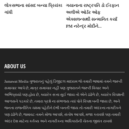
લોકસભાના સાંસદ બન્યા પ્રિયંકા
ગયાનાના રાષ્ટ્રપતિ ડો ઈરફાન
ગાંધી
અલીએ ઓર્ડર ઓફ
એક્સલન્સથી સન્માનિત કર્યા
PM નરેન્દ્ર મોદીને...
ABOUT US
Jamawat Media ગુજરાતનું પહેલું ડિજીટલ માધ્યમ જે તમારી ભાષામાં તમને જરૂરી
સમાચાર આપે છે, માત્ર સમાચાર નહીં પણ ગુજરાતને જરૂરી વિચાર અને
અભિપ્રાયો પણ હોય છે, ક્યારેક સત્તા સુઈ જાય તો એને ઢંઢોળે છે, ક્યારેક વિપક્ષની
આળસને પડકારે છે, તમારા પ્રશ્નો ના સંભળાય ત્યાં પોતે વિપક્ષ બની જાય છે, અને
જનતા રાજનીતિક ચશ્મા પહેરીને દંભી બનતી જાય તો તમારી અંદરના નાગરીકને
પણ ઢંઢોળે છે, જમાવટ તમને મોજ આપશે, સંતોષ આપશે, મજા કરાવશે પણ તમારી
અંદર દેશ માટેના કર્તવ્ય અને નાગરીકના અધિકારોની ચેતના જીવંત રાખશે