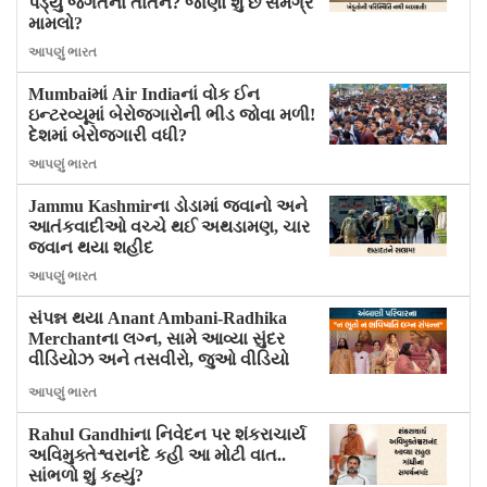
પડ્યું જગતના તાતને? જાણો શું છે સમગ્ર
મામલો?
આપણું ભારત
Mumbaiમાં Air Indiaનાં વોક ઈન
ઇન્ટરવ્યૂમાં બેરોજગારોની ભીડ જોવા મળી!
દેશમાં બેરોજગારી વધી?
આપણું ભારત
Jammu Kashmirના ડોડામાં જવાનો અને
આતંકવાદીઓ વચ્ચે થઈ અથડામણ, ચાર
જવાન થયા શહીદ
આપણું ભારત
સંપન્ન થયા Anant Ambani-Radhika
Merchantના લગ્ન, સામે આવ્યા સુંદર
વીડિયોઝ અને તસવીરો, જુઓ વીડિયો
આપણું ભારત
Rahul Gandhiના નિવેદન પર શંકરાચાર્ય
અવિમુક્તેશ્વરાનંદે કહી આ મોટી વાત..
સાંભળો શું કહ્યું?