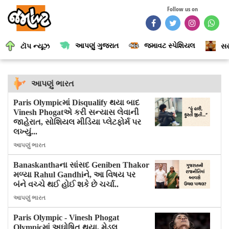
Follow us on
આપણું ગુજરાત
જમાવટ સ્પેશિયલ
ટૉપ ન્યૂઝ
સર
આપણું ભારત
Paris Olympicમાં Disqualify થયા બાદ
Vinesh Phogatએ કરી સન્યાસ લેવાની
જાહેરાત, સોશિયલ મીડિયા પ્લેટફોર્મ પર
લખ્યું...
આપણું ભારત
Banaskanthaના સાંસદ Geniben Thakor
મળ્યા Rahul Gandhiને, આ વિષય પર
બંને વચ્ચે થઈ હોઈ શકે છે ચર્ચા..
આપણું ભારત
Paris Olympic - Vinesh Phogat
Olympicમાં અઘોષિત થયા, મેડલ