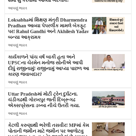
શેમાં શું કરવામાં આવ્યો બદલાવ?
આપણું ભારત
Loksabhaમાં શિક્ષણ મંત્રી Dharmendra
Pradhan આવ્યા પેપરલીક મામલે બેકફૂટ
પર! Rahul Gandhi અને Akhilesh Yadav
બન્યા આક્રામક
આપણું ભારત
કાર્યકાળને પાંચ વર્ષ બાકી હતા અને
UPSCના ચેરમેન મનોજ સોનીએ આપી
દીધું રાજીનામું! રાજીનામું આપ્યા પાછળ આ
કારણ જવાબદાર?
આપણું ભારત
Uttar Pradeshમાં મોટી ટ્રેન દુર્ઘટના.
ચંડીગઢથી ગોરખપુર જતી દિબ્રૂગઢ
એક્સપ્રેસના ડબ્બા નીચે ઉતરી ગયા.
આપણું ભારત
કેટલી કરુણાથી ભરેલી તસવીર! MPમાં કેમ
પોતાની જમીન માટે જમીન પર આળોટવુ