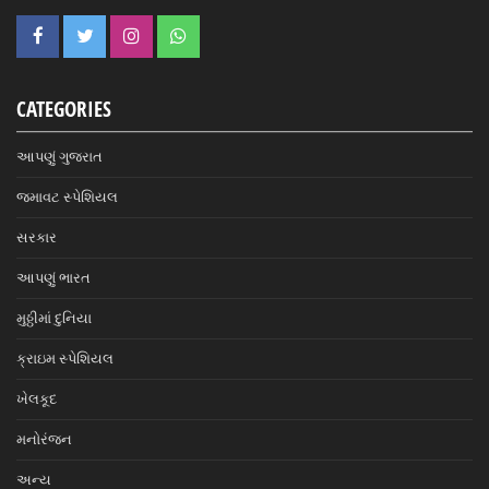
CATEGORIES
આપણું ગુજરાત
જમાવટ સ્પેશિયલ
સરકાર
આપણું ભારત
મુઠ્ઠીમાં દુનિયા
ક્રાઇમ સ્પેશિયલ
ખેલકૂદ
મનોરંજન
અન્ય