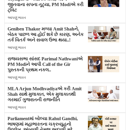
જીતવાના સપના તૂટ્યા, PM Modiએ કરી
ટ્વિટ
આપણું ભારત
Geniben Thakor મળ્યા Amit Shahને,
બેઠક પાછળ આ હોઈ શકે છે કારણ, અનેક
તર્ક વિતર્ક અને સવાલ ઉભા થયા..!
આપણું ભારત
રાજ્યસભા સાંસદ Parimal Nathwaniએ
PM Modiને આપી Call of the Gir
પુસ્તકની પ્રથમ નકલ..
આપણું ભારત
MLA Arjun Modhvadiyaએ કરી Amit
Shah સાથે મુલાકાત, એક મુલાકાતથી
ગરમાઈ ગુજરાતની રાજનીતિ
આપણું ભારત
Parliamentમાં બોલ્યા Rahul Gandhi,
ભાષણમાં મહાભારતના ચક્રવ્યુહનો
ઉલ્લેખ, અંબાણી તેમજ અદાણી મુદ્દે