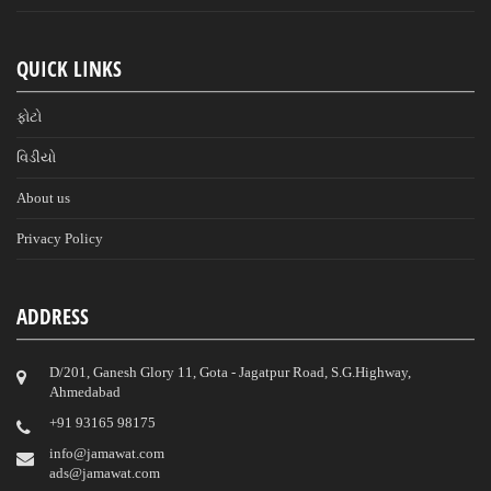
QUICK LINKS
ફોટો
વિડીયો
About us
Privacy Policy
ADDRESS
D/201, Ganesh Glory 11, Gota - Jagatpur Road, S.G.Highway,
Ahmedabad
‎+91 93165 98175
info@jamawat.com
ads@jamawat.com