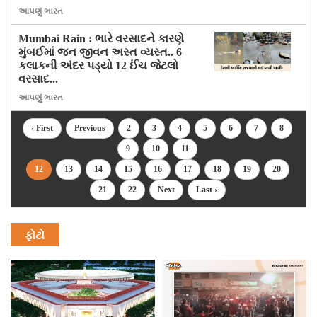
આપણું ભારત
Mumbai Rain : ભારે વરસાદને કારણે
મુંબઈમાં જન જીવન અસ્ત વ્યસ્ત.. 6
કલાકની અંદર પડ્યો 12 ઈંચ જેટલો
વરસાદ...
આપણું ભારત
‹ First
Previous
2
3
4
5
6
7
8
9
10
11
12
13
14
15
16
17
18
19
20
21
22
Next
Last ›
ફોટો