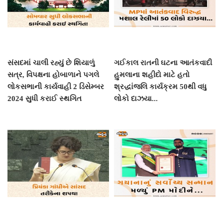
સંસદમાં ચાલી રહ્યું છે શિયાળું
ગઈકાલ રાતની ઘટના આતંકવાદી
સત્ર, વિપક્ષના હોબાળાને પગલે
હુમલાના શહીદો માટે હતો
લોકસભાની કાર્યવાહી 2 ડિસેમ્બર
શ્રદ્ધાંજલિ કાર્યક્રમ 50થી વધુ
2024 સુધી કરાઈ સ્થગિત
લોકો દાઝયા...