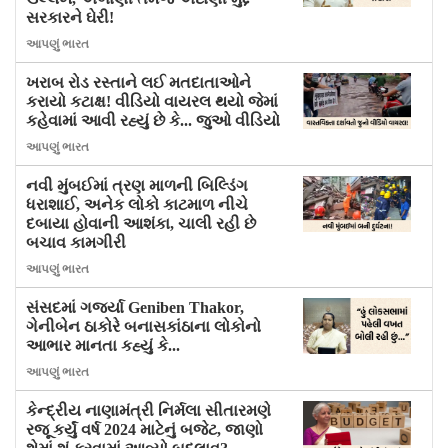
સરકારને ઘેરી!
આપણું ભારત
ખરાબ રોડ રસ્તાને લઈ મતદાતાઓને
કરાયો કટાક્ષ! વીડિયો વાયરલ થયો જેમાં
કહેવામાં આવી રહ્યું છે કે... જુઓ વીડિયો
આપણું ભારત
નવી મુંબઈમાં ત્રણ માળની બિલ્ડિંગ
ધરાશાઈ, અનેક લોકો કાટમાળ નીચે
દબાયા હોવાની આશંકા, ચાલી રહી છે
બચાવ કામગીરી
આપણું ભારત
સંસદમાં ગર્જ્યા Geniben Thakor,
ગેનીબેન ઠાકોરે બનાસકાંઠાના લોકોનો
આભાર માનતા કહ્યું કે...
આપણું ભારત
કેન્દ્રીય નાણામંત્રી નિર્મલા સીતારમણે
રજૂ કર્યું વર્ષ 2024 માટેનું બજેટ, જાણો