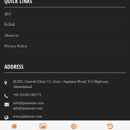
QUICK LINKS
ફોટો
વિડીયો
About us
Privacy Policy
ADDRESS
D/201, Ganesh Glory 11, Gota - Jagatpur Road, S.G.Highway,
Ahmedabad
‎+91 93165 98175
info@jamawat.com
ads@jamawat.com
www.jamawat.com