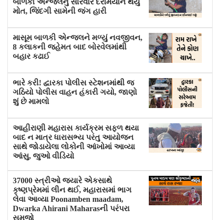
બાળકી એન્જલનું સારવાર દરમિયાન થયું
મોત, જિંદગી સામેની જંગ હારી
માસૂમ બાળકી એન્જલને મળ્યું નવજીવન,
8 કલાકની જહેમત બાદ બોરવેલમાંથી
બહાર કઢાઈ
ભારે કરી! દ્વારકા પોલીસ સ્ટેશનમાંથી જ
ગઠિયો પોલીસ વાહન હંકારી ગયો, જાણો
શું છે મામલો
આહીરાણી મહારાસ કાર્યક્રમ સફળ થયા
બાદ ન માત્ર ધારાસભ્ય પરંતુ આયોજન
સાથે જોડાયેલા લોકોની આંખોમાં આવ્યા
આંસુ, જુઓ વીડિયો
37000 સ્ત્રીઓ જ્યારે એકસાથે
કૃષ્ણપ્રેમમાં લીન થઈ, મહારાસમાં ભાગ
લેવા આવ્યા Poonamben maadam,
Dwarka Ahirani Maharasની પરંપરા
સમજો