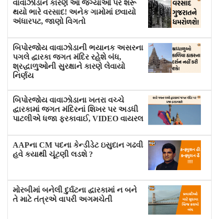
વાવાઝોડાને કારણે આ જગ્યાઓ પર શરૂ
થયો ભારે વરસાદ! અનેક ગામોમાં છવાયો
અંધારપટ, જાણો વિગતો
બિપોરજોય વાવાઝોડાની ભયાનક અસરના
પગલે દ્વારકા જગત મંદિર રહેશે બંધ,
શ્રદ્ધાળુઓની સુરક્ષાને કારણે લેવાયો
નિર્ણય
બિપોરજોય વાવાઝોડાના ખતરા વચ્ચે
દ્વારકામાં જગત મંદિરનાં શિખર પર અડધી
પાટલીએ ધજા ફરકાવાઈ, VIDEO વાયરલ
AAPના CM પદના કેન્ડીડેટ ઇસુદાન ગઢવી
હવે કયાથી ચૂંટણી લડશે ?
મોરબીમાં બનેલી દુર્ઘટના દ્વારકામાં ન બને
તે માટે તંત્રએ વાપરી અગમચેતી