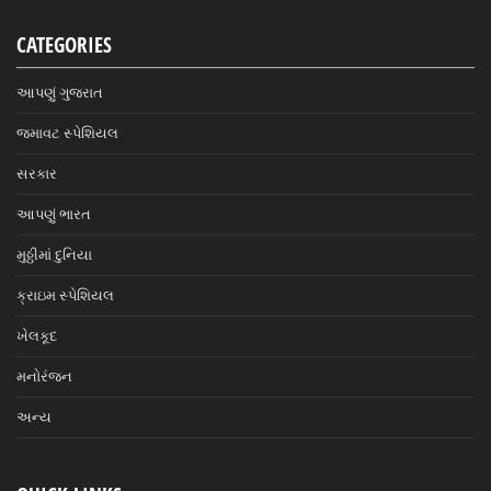
CATEGORIES
આપણું ગુજરાત
જમાવટ સ્પેશિયલ
સરકાર
આપણું ભારત
મુઠ્ઠીમાં દુનિયા
ક્રાઇમ સ્પેશિયલ
ખેલકૂદ
મનોરંજન
અન્ય