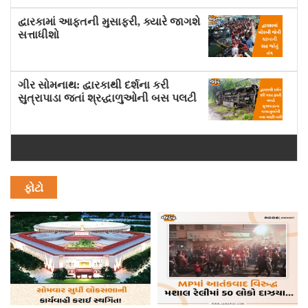
દ્વારકામાં આફતની મુસાફરી, ક્યારે જાગશે
સત્તાધીશો
ગીર સોમનાથ: દ્વારકાથી દર્શના કરી
સુત્રાપાડા જતાં શ્રદ્ધાળુઓની બસ પલટી
ફોટો