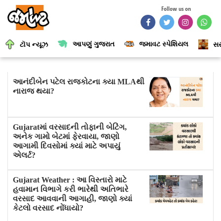
Follow us on
આપણું ગુજરાત
જમાવટ સ્પેશિયલ
ટૉપ ન્યૂઝ
સર
આનંદીબેન પટેલ રાજકોટના ક્યા MLAથી
નારાજ થયા?
Gujaratમાં વરસાદની તોફાની બેટિંગ,
અનેક ગામો બેટમાં ફેરવાયા, જાણો
આગામી દિવસોમાં ક્યાં માટે અપાયું
એલર્ટ?
Gujarat Weather : આ વિસ્તારો માટે
હવામાન વિભાગે કરી ભારેથી અતિભારે
વરસાદ આવવાની આગાહી, જાણો ક્યાં
કેટલો વરસાદ નોંધાયો?