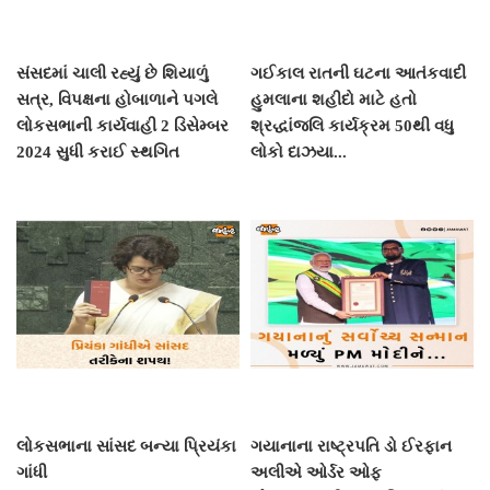
સંસદમાં ચાલી રહ્યું છે શિયાળું
ગઈકાલ રાતની ઘટના આતંકવાદી
સત્ર, વિપક્ષના હોબાળાને પગલે
હુમલાના શહીદો માટે હતો
લોકસભાની કાર્યવાહી 2 ડિસેમ્બર
શ્રદ્ધાંજલિ કાર્યક્રમ 50થી વધુ
2024 સુધી કરાઈ સ્થગિત
લોકો દાઝયા...
લોકસભાના સાંસદ બન્યા પ્રિયંકા
ગયાનાના રાષ્ટ્રપતિ ડો ઈરફાન
ગાંધી
અલીએ ઓર્ડર ઓફ