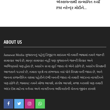
એક્સલન્સથી સન્માનિત કર્યા
PM નરેન્દ્ર મોદીને...
ABOUT US
Jamawat Media ગુજરાતનું પહેલું ડિજીટલ માધ્યમ જે તમારી ભાષામાં તમને જરૂરી
સમાચાર આપે છે, માત્ર સમાચાર નહીં પણ ગુજરાતને જરૂરી વિચાર અને
અભિપ્રાયો પણ હોય છે, ક્યારેક સત્તા સુઈ જાય તો એને ઢંઢોળે છે, ક્યારેક વિપક્ષની
આળસને પડકારે છે, તમારા પ્રશ્નો ના સંભળાય ત્યાં પોતે વિપક્ષ બની જાય છે, અને
જનતા રાજનીતિક ચશ્મા પહેરીને દંભી બનતી જાય તો તમારી અંદરના નાગરીકને
પણ ઢંઢોળે છે, જમાવટ તમને મોજ આપશે, સંતોષ આપશે, મજા કરાવશે પણ તમારી
અંદર દેશ માટેના કર્તવ્ય અને નાગરીકના અધિકારોની ચેતના જીવંત રાખશે