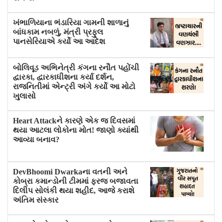
ખંભાળિયાના ભંડારિયા ગામની શાળાનું
બાંધકામ નબળું, મંત્રી પ્રફુલ
પાનસેરિયાએ કર્યો આ આદેશ
બોલિવૂડ અભિનેત્રી કંગના રનૌત પહોંચી
દ્વારકા, દ્વારકાધીશના કર્યા દર્શન,
રાજનિતીમાં એન્ટ્રી અંગે કર્યો આ મોટો
ખુલાસો
Heart Attackને કારણે એક જ દિવસમાં
થયા આટલા લોકોના મોત! જાણો ક્યાંથી
આવ્યા બનાવ?
DevBhoomi Dwarkaના વતની અને
કોબ્રા કમાન્ડોની ટીમમાં ફરજ બજાવતા
દિલીપ સોલંકી થયા શહીદ, આજે કરાશે
અંતિમ સંસ્કાર