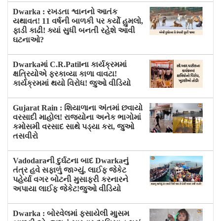
Dwarka : રખડતા શ્વાનનો આતંક
યથાવત! 11 વર્ષની બાળકી પર કર્યો હુમલો,
ફાડી કાઢી! ક્યાં સુધી બનતી રહેશે આવી
ઘટનાઓ?
Dwarkaમાં C.R.Patilના કાર્યક્રમમાં
ક્ષત્રિયોએ ફરકાવ્યા કાળા વાવટા!
કાર્યક્રમમાં થયો વિરોધ! જુઓ વીડિયો
Gujarat Rain : શિયાળાના અંતમાં છવાયો
વરસાદી માહોલ! રાજ્યોના અનેક ભાગોમાં
કમોસમી વરસાદ સાથે પડ્યા કરા, જુઓ
તસવીરો
Vadodaraની દુર્ઘટના બાદ Dwarkaનું
તંત્ર હવે સફાળું જાગ્યું, લાઈફ જેકેટ
પહેર્યા વગર બોટની મુસાફરી કરનારને
અપાયા લાઈફ જેકેટ!જુઓ વીડિયો
Dwarka : બોરવેલમાં ફસાયેલી માુસમ