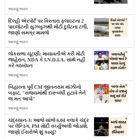
આપણું ભારત
દિલ્હી એરપોર્ટ પર વિસ્તારા ફ્લાઇટના 2
પાઇલોટની સુઝબુઝથી મોટી દુર્ઘટના ટળી,
જાણો સમગ્ર મામલો
આપણું ભારત
લોકસભા ચૂંટણી: માયાવતીએ કરી મોટી
જાહેરાત, NDA કે I.N.D.I.A. સાથે નહીં
કરે ગઠબંધન
આપણું ભારત
બિહારના પૂર્વ CM જીતનરામ માંઝીનો
બફાટ, "રાજ્યમાંથી દારૂબંધી હટાવે તેને
જ મત આપો"
આપણું ભારત
ચંદ્રયાન-3: આજે સાંજે 6.04 કલાકે ચંદ્ર
પર લેન્ડિગ, PM મોદી વર્ચ્યુઅલી જોડાશે,
જાણો ઈસરોએ શું કહ્યું?