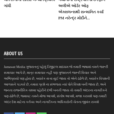
ગાંધી
અલીએ ઓર્ડર ઓફ
એક્સલન્સથી સન્માનિત કર્યા
PM નરેન્દ્ર મોદીને...
ABOUT US
Jamawat Media ગુજરાતનું પહેલું ડિજીટલ માધ્યમ જે તમારી ભાષામાં તમને જરૂરી
સમાચાર આપે છે, માત્ર સમાચાર નહીં પણ ગુજરાતને જરૂરી વિચાર અને
અભિપ્રાયો પણ હોય છે, ક્યારેક સત્તા સુઈ જાય તો એને ઢંઢોળે છે, ક્યારેક વિપક્ષની
આળસને પડકારે છે, તમારા પ્રશ્નો ના સંભળાય ત્યાં પોતે વિપક્ષ બની જાય છે, અને
જનતા રાજનીતિક ચશ્મા પહેરીને દંભી બનતી જાય તો તમારી અંદરના નાગરીકને
પણ ઢંઢોળે છે, જમાવટ તમને મોજ આપશે, સંતોષ આપશે, મજા કરાવશે પણ તમારી
અંદર દેશ માટેના કર્તવ્ય અને નાગરીકના અધિકારોની ચેતના જીવંત રાખશે