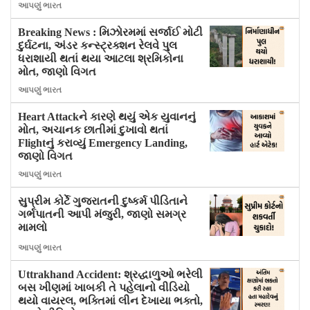
આપણું ભારત
Breaking News : મિઝોરમમાં સર્જાઈ મોટી
દુર્ઘટના, અંડર કન્સ્ટ્રક્શન રેલવે પુલ
ધરાશાયી થતાં થયા આટલા શ્રમિકોના
મોત, જાણો વિગત
આપણું ભારત
Heart Attackને કારણે થયું એક યુવાનનું
મોત, અચાનક છાતીમાં દુખાવો થતાં
Flightનું કરાવ્યું Emergency Landing,
જાણો વિગત
આપણું ભારત
સુપ્રીમ કોર્ટે ગુજરાતની દુષ્કર્મ પીડિતાને
ગર્ભપાતની આપી મંજુરી, જાણો સમગ્ર
મામલો
આપણું ભારત
Uttrakhand Accident: શ્રદ્ધાળુઓ ભરેલી
બસ ખીણમાં ખાબકી તે પહેલાનો વીડિયો
થયો વાયરલ, ભક્તિમાં લીન દેખાયા ભક્તો,