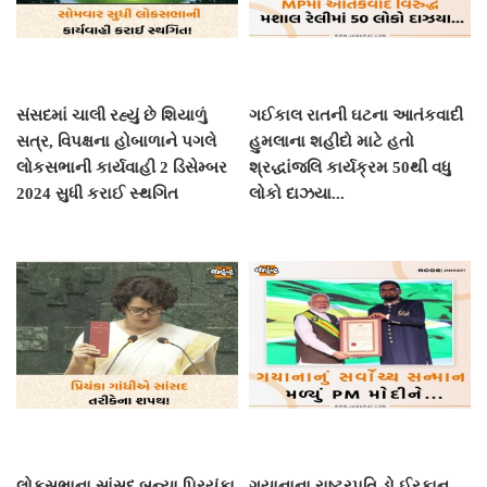
સંસદમાં ચાલી રહ્યું છે શિયાળું
ગઈકાલ રાતની ઘટના આતંકવાદી
સત્ર, વિપક્ષના હોબાળાને પગલે
હુમલાના શહીદો માટે હતો
લોકસભાની કાર્યવાહી 2 ડિસેમ્બર
શ્રદ્ધાંજલિ કાર્યક્રમ 50થી વધુ
2024 સુધી કરાઈ સ્થગિત
લોકો દાઝયા...
લોકસભાના સાંસદ બન્યા પ્રિયંકા
ગયાનાના રાષ્ટ્રપતિ ડો ઈરફાન