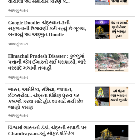
વાંચીલો આ સમાચાર કારણ કે...
આપણું ભારત
Google Doodle: ચંદ્રયાન-3ની
સફળતાની ઉજવણી કરી રહ્યું છે ગૂગલ,
બનાવ્યું આ અદ્ભુત Doodle
આપણું ભારત
Himachal Pradesh Disaster : કુલ્લુમાં
પત્તાની જેમ ઈમારતો થઈ ધરાશાયી, ભારે
વરસાદે મચાવી તબાહી
આપણું ભારત
ભારત, અમેરિકા, રશિયા, જાપાન,
ઈઝરાયેલ... ચંદ્રના દક્ષિણ ધ્રુવ પર
કબજો કરવા માટે હોડ શા માટે મચી છે?
જાણો કારણ
આપણું ભારત
વિશ્વમાં ભારતનો ડંકો, ચંદ્રની સપાટી પર
Chandrayaan-3નું સોફ્ટ લેન્ડિંગ