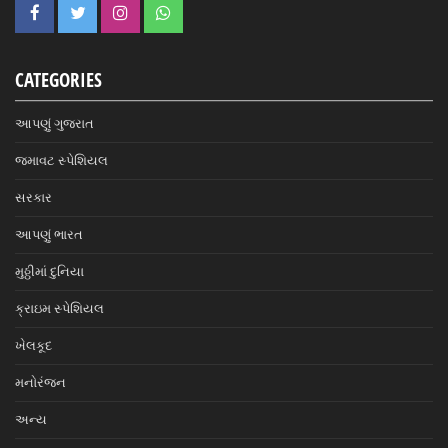
CATEGORIES
આપણું ગુજરાત
જમાવટ સ્પેશિયલ
સરકાર
આપણું ભારત
મુઠ્ઠીમાં દુનિયા
ક્રાઇમ સ્પેશિયલ
ખેલકૂદ
મનોરંજન
અન્ય