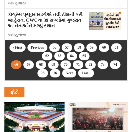
આપણું ભારત
કોંગ્રેસ પ્રમુખ ખડગેએ નવી ટીમની કરી
જાહેરાત, CWCના 39 સભ્યોમાં ગુજરાત
આ નેતાઓને મળ્યું સ્થાન
આપણું ભારત
‹ First
Previous
56
57
58
59
60
61
62
63
64
65
66
67
68
69
70
71
72
73
74
75
76
Next
Last ›
ફોટો