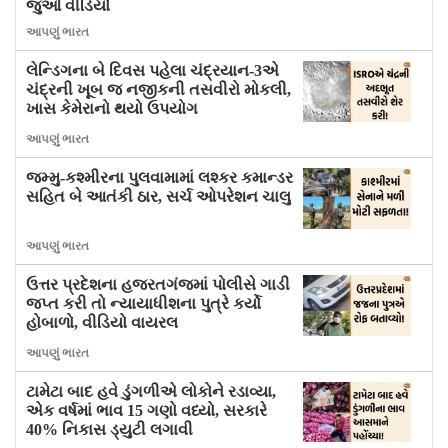
જુઓ વીડિયો
આપણું ભારત
લેન્ડિગના બે દિવસ પહેલા ચંદ્રયાન-3એ
ચંદ્રની ખૂબ જ નજીકની તસવીરો મોકલી,
ખાસ કેમેરાનો થયો ઉપયોગ
આપણું ભારત
જમ્મુ-કશ્મીરના પુલવામામાં લશ્કર કમાન્ડર
સહિત બે આતંકી ઠાર, સર્ચ ઓપરેશન ચાલુ
આપણું ભારત
ઉત્તર પ્રદેશના હજરતગંજમાં પોલીસે ગાડી
જપ્ત કરી તો ન્યાયાધીશના પુત્રે કર્યો
હોબાળો, વીડિયો વાયરલ
આપણું ભારત
ટામેટા બાદ હવે ડુંગળીએ લોકોને રડાવ્યા,
એક વર્ષમાં ભાવ 15 ગણો વધ્યો, સરકારે
40% નિકાસ ડ્યુટી લગાવી