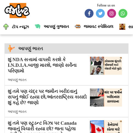
Follow us on
આપણું ગુજરાત
જમાવટ સ્પેશિયલ
ટૉપ ન્યૂઝ
સર
આપણું ભારત
શું NDA સત્તામાં વાપસી કરશે કે
I.N.D.I.A.બાજી મારશે, જાણો સર્વેના
પરિણામો
આપણું ભારત
શું તમે પણ ચંદ્ર પર જમીન ખરીદવાનું
સપનું જોઈ રહ્યા છો,આંતરરાષ્ટ્રિય કાયદો
શું કહે છે? જાણો
આપણું ભારત
શું તમે પણ સ્ટુડન્ટ વિઝા પર Canada
જવાનું વિચારી રહ્યા છો? જતા પહેલા