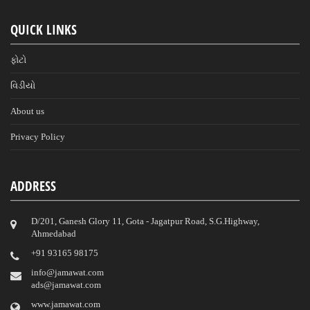
QUICK LINKS
ફોટો
વિડીયો
About us
Privacy Policy
ADDRESS
D/201, Ganesh Glory 11, Gota - Jagatpur Road, S.G.Highway,
Ahmedabad
‎+91 93165 98175
info@jamawat.com
ads@jamawat.com
www.jamawat.com